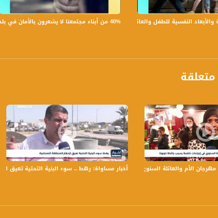
تسجيل حلقة 1-3-2016 على قناة اليوتيوب الرسمية
40% من أبناء مجتمعنا لا يشعرون بالأمان في بلداتهم!،الكاملة،صباحنا غير،28.6.2019،قناة مساواة
بعاد النفسية للطفل والعائلة،الكاملة،صباحنا غير،30.6.2019،قناة مساواة
برنامج صباحنا غير يأتيكم يومياً عدا السبت في تمام الساعة 9:30 صباحاً
متعلقة
ة، صوت فلسطينيي الداخل - لاول مرة منذ ٧٠ عام
الفضائي الفلسطيني PalSat وعلى مدار القمر NileSat من خلال التردد التالي :
. مهرجان الأم والعائلة السنوي في إجراءات خاصة بسبب جائحة كورونا
أخبار مساواة: رهط .. سوء البنية التحتية تعيق ازد
 :