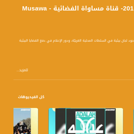
بكر عواودة - اهمية القضايا البيئية - #صباحنا_غير-1-3-2016- قناة مساواة الفضائية - Musawa
عُقد بتاريخ 29-2-2016 حول البيئة وكان عنوانه: أهمية وجود لجان بيئية في السلطات المحلية العربيّة، ودور الإعلام في دفع القضايا البيئية
للمزيد...
اك رؤية أخرى تتمثل ربما بالدخول إلى المدارس لتعزيز التوعية بموضوع البيئة؟
كل الفيديوهات
ن البيئة والإنسان، كيف سيتم نشر الوعي بالإضافة إلى السلطات المحلية العربية؟