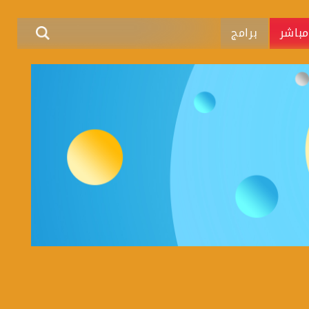
باشر
برامج