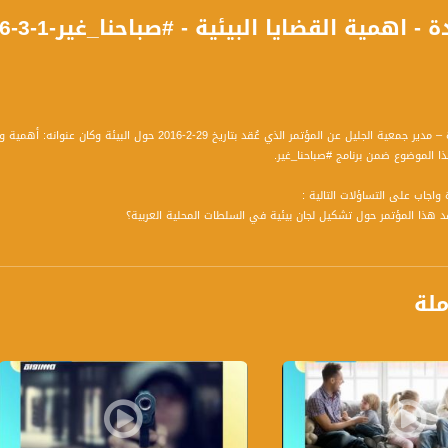
حوار مع بكر عواودة – مدير جمعية الجليل عن المؤتمر الذي 
الموضوع ضمن برنامج #صباحنا_غير.
واجاب على التساؤلات التالية :
 هذا المؤتمر حول تشكيل لجان بيئية في السلطات المحلية العربية؟
لمؤتمر مع الحديث عن التلوث البيئي في مدينة حيفا ما يشكل خطرًا على المجتمع بأكمله؟
ن مع السلطات المحلية العربية؟
ي البيئي بعد مؤتمركم هذا؟ هل سيعملون بشكلٍ مكثف على التوعية في جمعية الجليل؟ أم أنّ هن
ملة
المباشرة بتشكيل لجان بيئية وقد تم تشكيل طواقم شبابية تُساهِم بدفع هذا الوعي للبيئة؟
شريحة الشباب فقط؟ علمًا أنّ موضوع البيئة يحتاج إلى توعية من جيل صغير؟
اقة قوية بين الإنسان وبيئته، لكننا كمجتمع عربي طوال الوقت لا نملك هذه القدرة على الربط بي
ضحة أم أنّه سيتم بحث الأمر في الفترة القريبة؟
ي خرج بها المؤتمر؟
إيجابية التي يحملها وينقلها إلى الجيل الشاب وإلى المجتمع بأسرع وقت بما يتعلق بالبيئة؟
الجليل – ما هو سلم الأولويات لديهم من حيثُ حاجة المجتمع لتطويره بيئيًا وبحثيًا؟