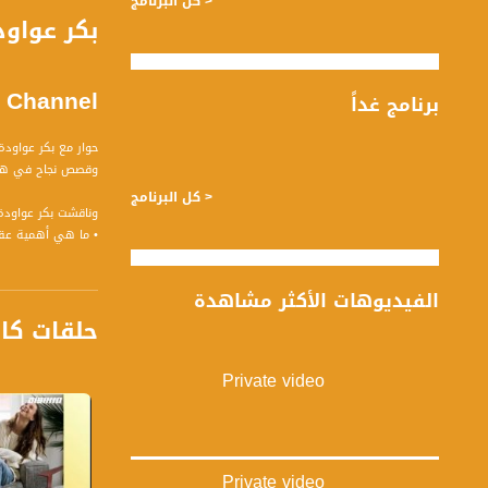
< كل البرنامج
Channel
برنامج غداً
وقصص نجاح في هذا 
< كل البرنامج
وناقشت بكر عواودة 
• ما هي أهمية عقد
• ألا يتزامن هذا ا
• كيف تجلّى التعاوُ
الفيديوهات الأكثر مشاهدة
• كيف سيتحقق الوع
حلقات كا
• فُهم من المؤتمر 
• لماذا تم اختيار 
• واضح أنّ هناك عل
Private video
• هل هُناك رؤية وا
• ما هي النتائج الت
• ما هي الرسالة ال
• كباحثون في جمعية 
Private video