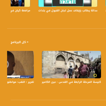
عدالة يطالب بإيقاف عمل لجان القبول في بلدات الجليل والنقب،الكاملة،صباحنا غير،.6
مرافعة كيان في الولايات ا
 بتوقيت القدس مع الاعلاميين دريد لداوي و عفاف الشيني وليلى القيش نتحدث من خلاله في موضوعات كثيرة ومتنوعة وضيوف
< كل البرنامج
هار المنطقة الصناعية
كنيسة المرحلة الرابعة في القدس - عين الكاميرا - صباحنا غير،28.2.2018 ، قناة مساواة الفضائية
تقرير : النقب: مواطنون بلا مواطن