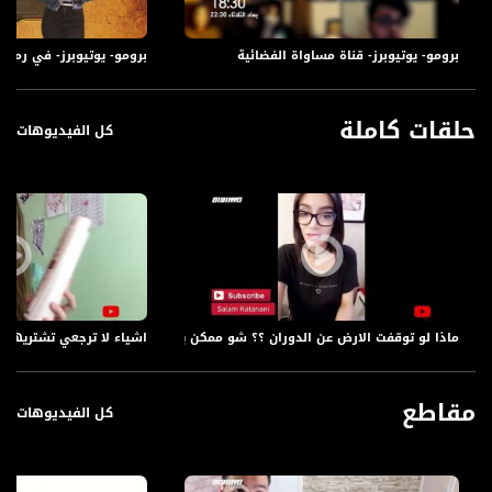
برومو- يوتيوبرز- قناة مساواة الفضائية
برومو- يوتيوبرز- في رمضان 2019 على قناة مس
حلقات كاملة
كل الفيديوهات
ماذا لو توقفت الارض عن الدوران ؟؟ شو ممكن يصير؟؟ ،الكاملة،يوتيوبرز،04.6.2019
اشياء لا ترجعي تشتريها مرة ت
مقاطع
كل الفيديوهات