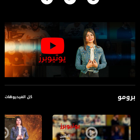
برومو
كل الفيديوهات