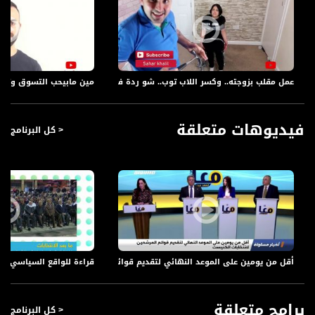
عمل مقلب بزوجته.. وكسر اللاب توب.. شو ردة فعلها؟،سحر خليل ،يوتيوبرز،16.5.2019،قناة مساواة
مين مابيحب التسوق وتجديد
فيديوهات متعلقة
< كل البرنامج
أقل من يومين على الموعد النهائي لتقديم قوائم المرشحين لانتخابات الكنيست،تقرير،اخ
قراءة للواقع السياسي، تحدي
برامج متعلقة
< كل البرنامج