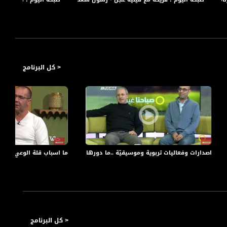
< كل البرنامج
اصدارات وفعاليات تربوية وموسيقيّة ..ما دورها بالمجتمع؟! عفيف شليوط،د.فادي ذيب ،صبا
ما اسباب قلة الوعي بالنسبة لموضوع تهج
< كل البرنامج