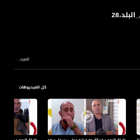
بلد،28
للمزيد...
كل الفيديوهات
مج #من_البلد،28
طبخة اليوم : فريكة مع فيليه عجل - رسول سعدة،قرية ميعار،الكاملة،برنامج #من_
طبخة اليوم : كبسة - سلي