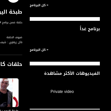
< كل البرنامج
طبخة اليوم
حلقة ضمن برنامج #من_البلد ا
برنامج غداً
ضيوف الحلقة
نائل زرقاوي : شيف
< كل البرنامج
حلقات كا
تقديم: ربيع خوري
الفيديوهات الأكثر مشاهدة
قناة مساواة الفضائي
قناة مساواة الفضائية تبث عبر الحيّز 
Downlink frequency - الترد
Private video
12645 MHZ
Polarity - الاستقطاب:
Horizontal
طبخة اليوم : ا