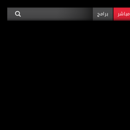
باشر
برامج