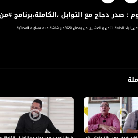
 : صدر دجاج مع التوابل ،الكاملة،برنامج #من_ال
لحلقة الثامن و العشرين من رمضان 2020عبر شاشة قناة مساواة الفضائية
ملة
ة، صوت فلسطينيي الداخل - لاول مرة منذ ٧٠ عام
الفضائي الفلسطيني PalSat وعلى مدار القمر NileSat من خلال التردد التالي :
 :
ضلاع خروف مع سبانخ وزعتر - كمال سليمان،قرية سحماتا،الكاملة،برنامج #من_البلد،29
طبخة اليوم : صدر دجاج مع التوابل ،الكاملة،برنا