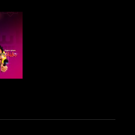
فيسبوك:
com/musawachannel
تويتر:
.com/musawachannel
يوتيوب:
X8PX53ek2Zg/feed
بينترست:
com/musawachannel
فيميو:
com/musawachannel
صفحة ا
غوغل+:
815806.1418341384
#_٤٨
48_#
#فلسطين_٤٨