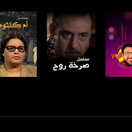
https://www.facebook.
https://twitter
https://www.youtube.com/channel/UCwJbDUmIxc-J
https://www.pinterest.
https://vimeo.
لبرنامج
صفحة البرنامج
صفحة البرنامج
u/0/b/115185778161375637310/115185778161375637310/posts/p/pub?_ga=1.123333704.2101