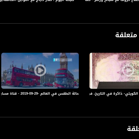
متعلقة
- ذاكرة في التاريخ، في مثل هذا اليوم ،31.3.2018، قناة مساواة الفضائية
حالة الطقس في العالم -29-09-2019 - قناة مساواة الفضائية - MusawaChannel
anafalasteeni@m
لقة
www.mu