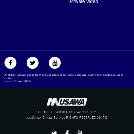
Private video
#‎mosawah
#musawa
#musawachannel
mosawah.com#
#musawachannel.com
#‎Equality
#‎égalité
#‏مساواة
#‏حق
#‏عدالة
#‏تساوٍ
#‏تعادل
All Rights Reserved. Use of this Web site is subject to our Terms of Use and Privacy Policy including our use of
#‏تماثل
cookies
Musawa Channel
2016
©
#‏تسوية
#‏معادلة
TERMS OF SERVICE | PRIVACY POLICY
©2017 MUSAWA CHANNEL. ALL RIGHTS RESERVED.