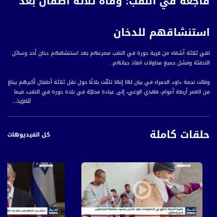
فاجعة في النقب: وفاة ثلاثة أطفال بعد
استنشاقهم للدخان
لقي ثلاثة أشقاء من قرية حورة في النقب مصرعهم بعد استنشاقهم دخان أحد وسائل
التدفئة وفشل جميع محاولات انقاذ حياتهم.
وقالت نجمة داود الحمراء في بيان لها إنها تلقّت بلاغًا حول نقل ثلاثة أطفال أكبرهم يبلغ
من العمر أربعة أعوام، فاقدي الوعي، إلى عيادة محليّة في بلدة حورة في النقب، فيما
للمزيد...
أقرت الطواقم الطبية لاحقا وفاتهم.
ويتبين من معطيات مؤسسة "بطيرم" لأمان الأولاد أنه وفي كل عام يتوجه لغرف الطوارئ
حلقات كاملة
أكثر من خمسين طفلا بسبب الإصابة من وسائل التدفئة.
كل الفيديوهات
وفي العقد الاخير لقي خمسة عشر طفلا مصرعهم نتيجة استعمال وسائل تدفئة غير
آمنة، وفي أربع حالات منهم كان السبب الاساسي للوفاة هو استنشاق الغاز السام.
المتحدثين:
سليمان خالد أبو سبيت- عم الأطفال المتوفين
منصور أبو سبيت - عم والد الأطفال المتوفين