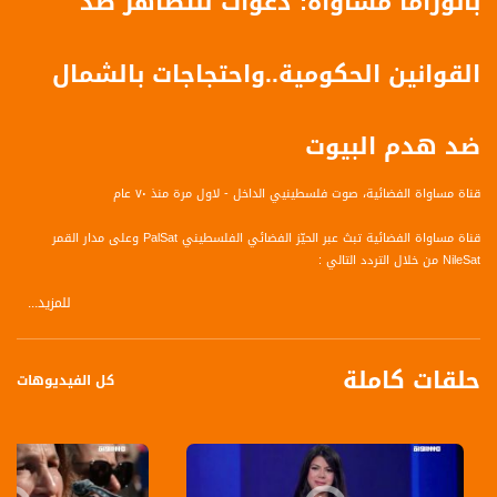
بانوراما مساواة: دعوات للتظاهر ضد
القوانين الحكومية..واحتجاجات بالشمال
ضد هدم البيوت
قناة مساواة الفضائية، صوت فلسطينيي الداخل - لاول مرة منذ ٧٠ عام
قناة مساواة الفضائية تبث عبر الحيّز الفضائي الفلسطيني PalSat وعلى مدار القمر
NileSat من خلال التردد التالي :
للمزيد...
Nilesat at 8.0 east (Musawa SD)
Frequency: 12645 H
حلقات كاملة
Symbol Rate: 27500
كل الفيديوهات
FEC: 3/4
Nilesat at 7.0 east (Musawa HD)
Frequency: 11564 H