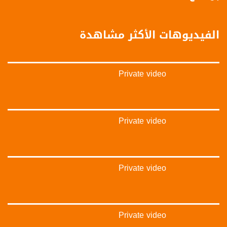
‫#‏تواصل‬
‫#‏اكسر_حصارك‬
‫#‏بلشنا_نرجع‬
الفيديوهات الأكثر مشاهدة
‫#‏شعب_واحد‬
‪#‎mosawah‬
#musawa
#musawachannel
Private video
mosawah.com#
#musawachannel.com
‪#‎Equality‬
‪#‎égalité‬
‫#‏مساواة‬
Private video
‫#‏حق‬
‫#‏عدالة‬
‫#‏تساوٍ‬
‫#‏تعادل‬
Private video
‫#‏تماثل‬
‫#‏تسوية‬
‫#‏معادلة‬
Private video