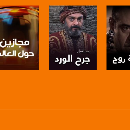
https://www.youtube.com/channel/UCwJbDUmIxc-J
https://www.pinterest.
https://vimeo.
u/0/b/115185778161375637310/115185778161375637310/posts/p/pub?_ga=1.123333704.2101
برنامج
صفحة البرنامج
صفحة البرنامج