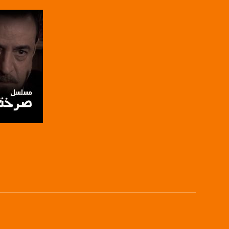
يوتيوب:
X8PX53ek2Zg/feed
بينترست:
com/musawachannel
فيميو:
com/musawachannel
غوغل+:
815806.1418341384
#_٤٨
صفحة ال
48_#
‫#‏فلسطين_٤٨‬
‫#‏فلسطين_48‬
‪falasteen_48#‎‬
‫#‏عرب_٤٨
‪‎arab_48#‬
‫#‏تواصل‬
‫#‏اكسر_حصارك‬