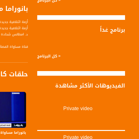
< كل البرنامج
بانوراما 
أزمة ائتلافية جديد
برنامج غداً
أزمة ائتلافية جديدة في إسرائ
د. امطانس شحادة 
قناة مساواة الفضائي
< كل البرنامج
قناة مساواة الفضائية تبث عبر الحيّز 
حلقات كا
Downlink frequency - الترد
12645 MHZ
الفيديوهات الأكثر مشاهدة
Polarity - الاستقطاب:
Horizontal
Private video
Symb.Rate - معدل الترميز:
27.500 MS/s
FEC - تصحيح الخطأ :
بانوراما مساواة: إسرائيل
Private video