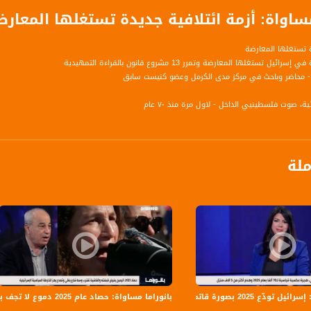
مساواة: أزمة ائتلافية جديدة تستغلها المعارض
ة تستغلها المعارضة
يل تستغلها المعارضة وتمرر 13 مشروع قانون بالقراءة التمهيدية
- محاضر وباحث في مركز مدى الكرمل وعضو كنيست سابق
ة، صوت فلسطينيي الداخل - لاول مرة منذ ٧٠ عام
الفضائي الفلسطيني PalSat وعلى مدار القمر NileSat من خلال التردد التالي :
ملة
 :
 تودّع 2025 بصورة قاتمة
بانوراما مساواة: حصاد عام 2025 دموع لا تجف بنار الجريمة و اليمين يفرض قبضته والفاشية تقترب