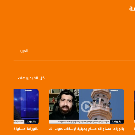
ة
للمزيد...
كل الفيديوهات
بانوراما مساواة: مساعٍ يمينية لإسكات صوت الآذان
بانوراما مساواة: بن غفير