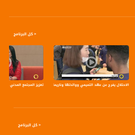
< كل البرنامج
يه
view finder - 06.
الاحتلال يفرج عن عهد التميمي ووالدتها وناريمان التميمي،صباحنا غير، 29-7-2018- مساواة
تعزيز المجتمع المدني والأهلي العربي في إسرائيل - 
< كل البرنامج