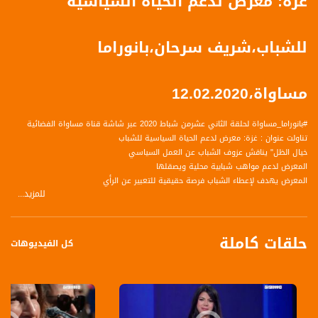
غزة: معرض لدعم الحياة السياسية
للشباب،شريف سرحان،بانوراما
مساواة،12.02.2020
#بانوراما_مساواة لحلقة الثاني عشرمن شباط 2020 عبر شاشة قناة مساواة الفضائية
تناولت عنوان : غزة: معرض لدعم الحياة السياسية للشباب
خيال الظل" يناقش عزوف الشباب عن العمل السياسي
المعرض لدعم مواهب شبابية محلية ويصقلها
المعرض يهدف لإعطاء الشباب فرصة حقيقية للتعبير عن الرأي
للمزيد...
الضيف :
حلقات كاملة
شريف سرحان - فنان والقيّم على معرض "خيال الظل
كل الفيديوهات
المحاور :
هذه المبادرة تعزز مشاركة الشباب في الحياة السياسية..