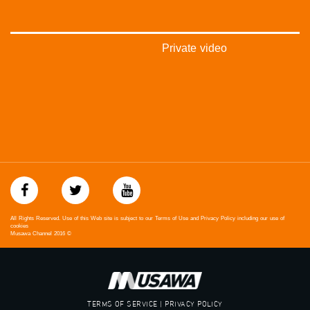
48_#
‫#‏فلسطين_٤٨‬
‫#‏فلسطين_48‬
‪falasteen_48#‎‬
Private video
‫#‏عرب_٤٨
‪‎arab_48#‬
‫#‏تواصل‬
‫#‏اكسر_حصارك‬
‫#‏بلشنا_نرجع‬
‫#‏شعب_واحد‬
‪#‎mosawah‬
#musawa
#musawachannel
mosawah.com#
#musawachannel.com
‪#‎Equality‬
All Rights Reserved. Use of this Web site is subject to our Terms of Use and Privacy Policy including our use of
‪#‎égalité‬
cookies
Musawa Channel
2016
©
‫#‏مساواة‬
‫#‏حق‬
‫#‏عدالة‬
‫#‏تساوٍ‬
‫#‏تعادل‬
TERMS OF SERVICE | PRIVACY POLICY
‫#‏تماثل‬