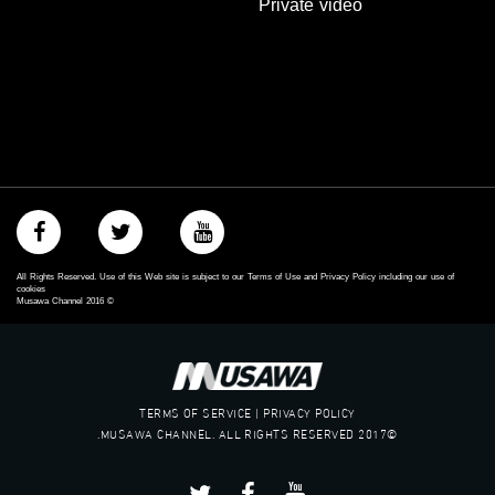
Private video
‫#‏مساواة‬
‫#‏حق‬
‫#‏عدالة‬
‫#‏تساوٍ‬
‫#‏تعادل‬
‫#‏تماثل‬
‫#‏تسوية‬
‫#‏معادلة‬
All Rights Reserved. Use of this Web site is subject to our Terms of Use and Privacy Policy including our use of
cookies
Musawa Channel
2016
©
TERMS OF SERVICE | PRIVACY POLICY
©2017 MUSAWA CHANNEL. ALL RIGHTS RESERVED.