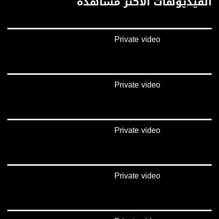
الفيديوهات الأكثر مشاهدة
غوغل+:
://plus.google.com/u/0/b/115185778161375637310/115185778161375637310/posts/p/pub?
_ga=1.123333704.2101815806.1418341384
Private video
#_٤٨
48_#
‫#‏فلسطين_٤٨‬
‫#‏فلسطين_48‬
Private video
‪falasteen_48#‎‬
‫#‏عرب_٤٨
‪‎arab_48#‬
‫#‏تواصل‬
Private video
‫#‏اكسر_حصارك‬
‫#‏بلشنا_نرجع‬
‫#‏شعب_واحد‬
‪#‎mosawah‬
#musawa
Private video
#musawachannel
mosawah.com#
#musawachannel.com
‪#‎Equality‬
‪#‎égalité‬