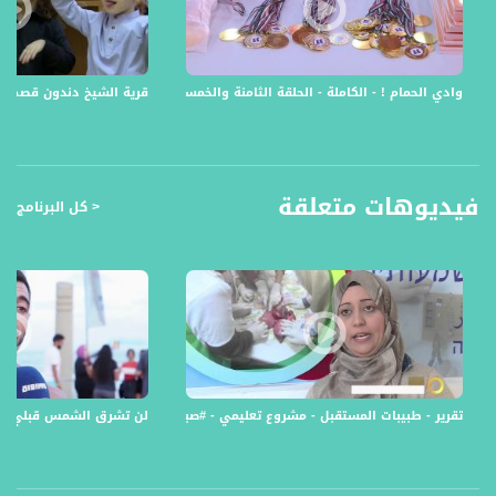
4 اﺑﻮ ﻣﺤﻤﺪ ﻣﻦ دﺑﻮرﯾﺔ واﻟﻤﻜﺎن اﻷﺛﺮي اﻟﻤﻤﯿﺰ
5 ﻣﺘﺠﺮ ﺑﻨﺖ اﻟﺼﺤﺮاء ﻟﺼﺎﺣﺒﺘﻪ ﻣﺮﯾﻢ اﺑﻮ رﻗﯿﻖ
برنامج #مجازين عبارة عن عرض مجموعة تقارير، أُعيد توليفها وتقديمها ضمن برنامج،
وادي الحمام ! - الكاملة - الحلقة الثامنة والخمسين - مجازين - 20-5-2017 - قناة مساواة الفضائية
قرية الشيخ دندون قصص وتاريخ ! - الكاملة - الحلق
تقدمه فتاة تتجول في مناطق من ارجاء البلاد خارجية وداخلية متنوعة بحسب مضامين
الحلقة والتقارير.
قناة مساواة الفضائية، صوت فلسطينيي الداخل - لاول مرة منذ ٧٠ عام
فيديوهات متعلقة
< كل البرنامج
قناة مساواة الفضائية تبث عبر الحيّز الفضائي الفلسطيني PalSat وعلى مدار القمر
NileSat من خلال التردد التالي :
Downlink frequency - الترد :
12645 MHZ
Polarity - الاستقطاب:
Horizontal
تقرير - طبيبات المستقبل - مشروع تعليمي - #صباحنا_غير- 20-3-2016- قناة مساواة الفضائية
لن تشرق الشمس قبلي : مبادر
Symb.Rate - معدل الترميز:
27.500 MS/s
FEC - تصحيح الخطأ :