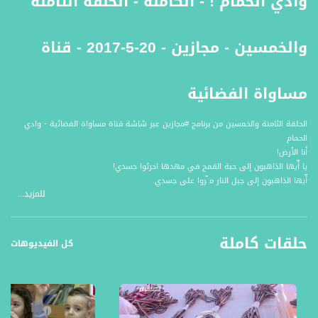
وادي الحمام ! - الكاملة - الحلقة الثامنة
والخمسين - مجازين - 20-5-2017 - قناة
مساواة الفضائية
الحلقة الثامنة والخمسين من برنامج #مجازين عبر شاشة قناة مساواة الفضائية - وادي
الحمام
أﻧﺎ اﻷرض!
ﯾﺎ أّﯾﻬﺎ اﻟﺬاﻫﺒﻮن إﻟﻰ ﺣﺒﺔ اﻟﻘﻤﺢ ﻓﻲ ﻣﻬﺪﻫﺎ اﺣﺮﺛﻮا ﺟﺴﺪي!
أّﯾﻬﺎ اﻟﺬاﻫﺒﻮن إﻟﻰ ﺟﺒﻞ اﻟﻨﺎر ﻣ ّﺮوا ﻋﻠﻰ ﺟﺴﺪي.
للمزيد...
ﻗﺮﯾﺔ وادي اﻟﺤﻤﺎم، اّﻟﻲ ُﺗﻌﺘﺒﺮ ﻣﻦ أﺟﻤﻞ اْﻟُﻘ َﺮى ﻓﻲ ﻣﻨﻄﻘﺔ اﻟﺠﻠﯿﻞ ﺑﻔ ّﻀﻞ ﻣﻮﻗﻌﻬﺎ اﻟﻤﻤّﯿﺰ
ﻛﻮﻧﻬﺎ ﺑﺘ ّﻄﻞ ﻋﻠﻰ ﺑﺤﯿﺮةﻃﺒﺮﯾﺎ وﻣﻨﻈﺮ اﻟﻘﻠﻌﺔ واﻟﺠﺒﺎل وﺧﺎﺻﺔ ﻋﯿﻦ اﻟﻤﺎء، اّﻟﻲ ُﻣﻨﺤﺖ ﻫﺎﻻﺳﻢ
حلقات كاملة
ﻟﻜﺜﺮة اﻟﺤﻤﺎم ﻓﯿﻬﺎ ﻗﺪﯾًﻤﺎ.
كل الفيديوهات
عناوين الحلقة :
1 ﻣﻘﺎم اﻟﺸﯿﺦ ﺳﻌﯿﺪ ﻓﻲ ﻛﻮﻛﺐ.
2 ﺑﻄﻮﻟﺔ اﻟﺸﻄﺮﻧﺞ ﻓﻲ ﻣﻌﻬﺪ ﺳﺎﻟي
3 ُﻣﻘﺎﺑﻠﺔ ﻣﻊ اﻟﺮ ّﺳﺎﻣﺔ اﻟﻤﻮﻫﻮﺑﺔ ﺳﻠﻮى ﺧﻀﺮ