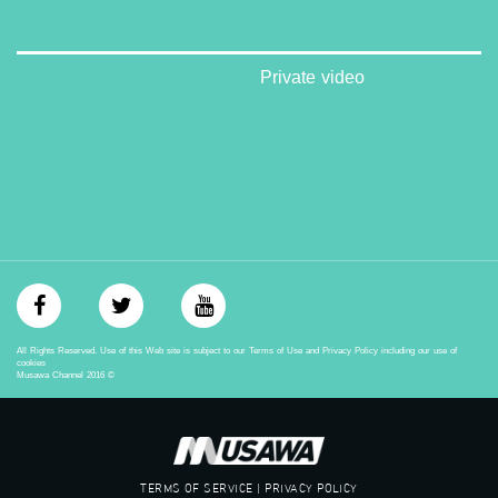
‪‎arab_48#‬
‫#‏تواصل‬
‫#‏اكسر_حصارك‬
‫#‏بلشنا_نرجع‬
Private video
‫#‏شعب_واحد‬
‪#‎mosawah‬
#musawa
#musawachannel
mosawah.com#
#musawachannel.com
‪#‎Equality‬
‪#‎égalité‬
‫#‏مساواة‬
‫#‏حق‬
‫#‏عدالة‬
‫#‏تساوٍ‬
All Rights Reserved. Use of this Web site is subject to our Terms of Use and Privacy Policy including our use of
‫#‏تعادل‬
cookies
Musawa Channel
2016
©
‫#‏تماثل‬
‫#‏تسوية‬
‫#‏معادلة‬
TERMS OF SERVICE | PRIVACY POLICY