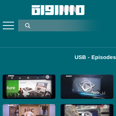
USB - Episodes
Pages
آبل Apple بدها تستقل! -الكاملة - حلقة 16 - 8-6-2019- برنامج USB
اول ما تفيق طوي تختك واللابتوب؟؟ -الكاملة - حلقة 5