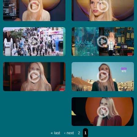
إحكي مع الميتين !! - الكاملة - حلقة - 28-3-2017- برنامج #USB - قناة مساواة الفضائية
تفاعل الدول العربية في البيع الالكتروني ! - الكاملة -
يلا نرجع الاكل الصالح !! - الكاملة - حلقة - 14-3-2017-برنامج #USB- قناة مساواة
الآن يمكنك تحويل الاموال رسميآ عبر فيس بوك !! - الك
عندنا خبر حصري من دونا - الحلقة الكاملة - 28/2/2017 - برنامج #USB - قناة مساواة الفضائية
تعلم كيف تحمي فكرتك - حلقة -21/2/2017-برنامج #USB- قناة مساواة
احساسك مش ب ايدك - برنامج #USB - حلقة 14-2-2017 - قناة مساواة الفضائية
last »
next ›
2
1