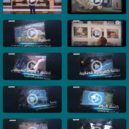
اذا مش عاجبك جوزك؟ اطبعي غيره! -الكاملة - حلقة 13 - 4-6-2019- برنامج USB
اذا انت بتحب فلسطين، انت راح تكون فخور! 
التاريخ ما بضيع – المتحف الفلسطيني مخبيه ! ! -الكاملة - حلقة 12 - 30-5-2019- برنامج USB
سفرة – منصة الكترونية سياحية الأولى في الشرق
طاقة كهربائية فضائية – قريبا على كوكبنا ! -الكاملة - حلقة 9 - 25-5-2019- برنامج USB
إطلاق سبوت فاي الفلسطيني - تذكرة الفنانين المح
كاشك اليوم ، من فيس بوك وتلغرام ! -الكاملة - حلقة 8 - 23-5-2019- برنامج USB
روسيا مقطوعة عن العالم الخارجي ! - الكاملة - حلقة7