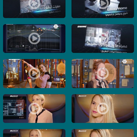
Galaxy Home – شوي وبوصل ع الهوم ! - الكاملة - حلقة - 19-5-2019- برنامج USB
نفايات اليابان – ميداليات العالم- الكاملة - حلقة - 8
عمرك ما رح اتوه ولا اضيع ! غوغل ماب عرفت الطريق- الكاملة - حلقة - 14-5-2019- برنامج USB
في التأني السلامة وفي العجلة الندامة ! - الكامل
اول هاتف في العالم بدون ازرار او منافذ ! - الكاملة - حلقة - 11-5-2019- برنامج USB
اتش تي سي بتتحدا فيس بوك ! - الكاملة - حلقة - 6-5-2019- برنامج
ايفون على مايكروسوفت، سلطة ! - الكاملة - حلقة - 11-4-2017- برنامج USB - قناة مساواة الفضائية
العرب بحبوا الانستا !! - الكاملة - حلقة - 5-4-2017- برنامج #USB- قناة مساواة