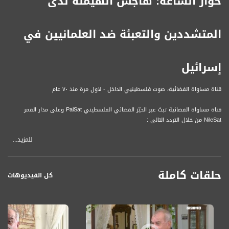
حوار السّاعة: هاجس الهيمنة لدى
المتشددين والتعبئة ضد العلمانيين في
إسرائيل
قناة مساواة الفضائية، صوت فلسطينيي الداخل - لاول مرة منذ ٧٠ عام
قناة مساواة الفضائية تبث عبر الحيّز الفضائي الفلسطيني PalSat وعلى مدار القمر
NileSat من خلال التردد التالي :
للمزيد...
Nilesat at 8.0 east (Musawa SD)
Frequency: 12645 H
حلقات كاملة
Symbol Rate: 27500
كل الفيديوهات
FEC: 3/4
Nilesat at 7.0 east (Musawa HD)
Frequency: 11564 H