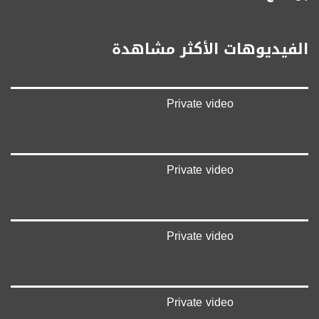
‫#‏تواصل‬
‫#‏اكسر_حصارك‬
‫#‏بلشنا_نرجع‬
الفيديوهات الأكثر مشاهدة
‫#‏شعب_واحد‬
‪#‎mosawah‬
#musawa
#musawachannel
Private video
mosawah.com#
#musawachannel.com
‪#‎Equality‬
‪#‎égalité‬
‫#‏مساواة‬
Private video
‫#‏حق‬
‫#‏عدالة‬
‫#‏تساوٍ‬
‫#‏تعادل‬
Private video
‫#‏تماثل‬
‫#‏تسوية‬
‫#‏معادلة‬
Private video