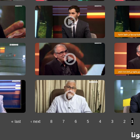
ط بمسألة إخراج نتنياهو من المشهد
لطبيعية التي يمسها قانون المواطنة الإسرائيلي وحرمان لم الشمل
حوار الساعة: الذرائع الأمنية واهية فيما يتعلق بمنح موا
حوار الساعة
مخترقة من قبل إسرائيل
ريك: علينا الفصل بين اليهود والعرب عندما نتحدث عن التصنت والتجسس
حوار الساعة: سياسات الفصل العنصري التي تستخدمها إسر
حوار الساع
 المشتركة أيمن عودة
هاز الصحة الإسرائيلي ضد المواطنين العرب
الكنيست تصادق على الميزانية العامة بعد 3 سنوات
حوار الساعة
last »
next ›
8
7
6
5
4
3
2
1
نا