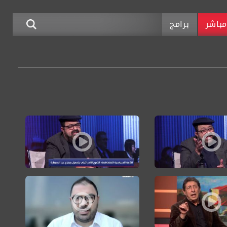
باشر
برامج
جتمع العربي الفلسطيني والمؤسسة الإسرائيليّة
عة: أهلية النظر في التماسات ضد قانون أساس بالتزامن مع أزمة سياسية وتقطّب 
حوار السّاعة: متى خرج الهجوم على النظام ا
رافية
عة لأحداث وتلاحقها ليبقوا في الواجهة الإعلامية
ي: إسرائيل تنتهج سياسات إفقار للمجتمع العربي نابعة من خلفية أيديولوجية
أمير بشارات: الفجوات بين ميزانيات العرب واليه