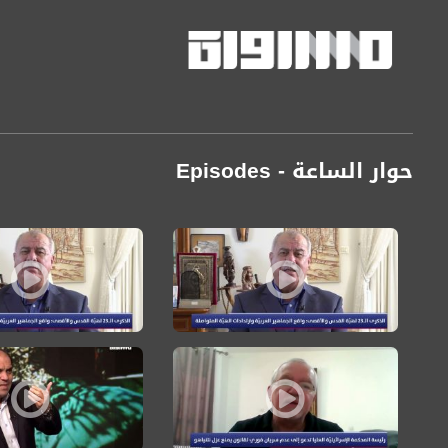
حوار الساعة - Episodes
Pages
حوار السّاعة: واقع الجماهير العربية في الداخل بعد 23 عام على هبّة القدس والأقصى
حوار السّاعة: تفاقم س
حوار السّاعة: هاجس الهيمنة لدى المتشددين والتعبئة ضد العلمانيي
جاكي خوري: قضية اعتد