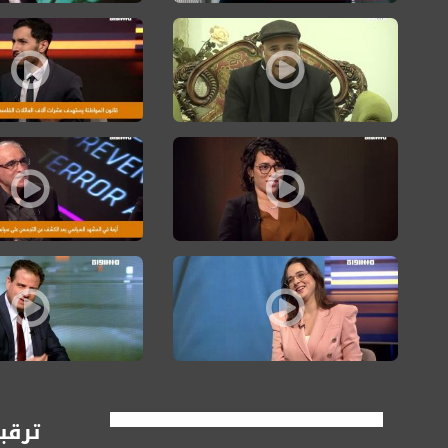
طلب الصانع: مشكلة اليسار هو تنازله عن مشروع سياسي وتمسكه فق
حوار الساعة: الحقوق ا
حوار الساعة: المحامية ميساء ارشيد كل عربي يعي أن تفاصيل حياته 
حوار الساعة: د.سليم ب
حوار مع رئيس القائمة
مشروع قانون لاقامة مستشفى في البطوف وسط تمييز وعنصرية في ج
ترقبو