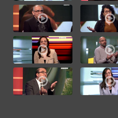
طنة إسرائيلية وبمثابة عقاب جماعي
: المحامية ميساء ارشيد: أكثر من ثلاثين ألف عائلة ستُحرم من لم الشمل
حوار الساعة: د.سليم بريك: إسرائيل مقتنعة بأ
ائيل ضد الفلسطينيين على جانبي الخط الأخضر
ة: مستقبل المواطنين العرب في البلدات المختلطة: خطط اقتصادية تسبقها سنوات 
حوار الساعة: حوار مع النائب سامي أبو شحادة
: لقاء مع عضو الكنيست عن القائمة العربية الموحدة مازن غنايم
سامي أبو شحادة: المنافسة السياسية في إسرا