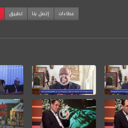
عطاءات
إتصل بنا
تطبيق
م
ياسات إسرائيل التي ولّدت هبّة القدس والأقصى
حوار السّاعة: النقب هو عنوان المعركة الأساسية بين الم
حوار السّا
ن في إسرائيل
اءات المستوطنين تختلف في كل منطقة وأهدافهم تتغير مع تغير المنطقة الجغ
جاكي خوري: ما يغذي المستوطنين ومناصري بن غفير هو سر
د. رمزي حلب