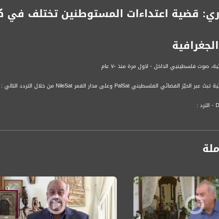
ي: قضية اعتداءات المستوطنين تختلف في كل
لجغرافية
ة، صوت فلسطينيي الداخل - لاول مرة منذ ٧٠ عام
الفضائي الفلسطيني PalSat وعلى مدار القمر NileSat من خلال التردد التالي :
 :
ملة