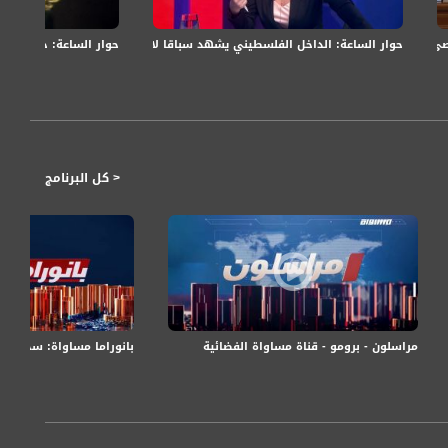
حوار الساعة: الداخل الفلسطيني يشهد سباقا لاختيار مرشحيهم للرئاسة والعض
حوار الساعة: جدل بشأن
< كل البرنامج
مراسلون - برومو - قناة مساواة الفضائية
ولة - الحلقة الثلاثون - الكاملة - قناة مساواة
بانوراما مساواة: سجال 