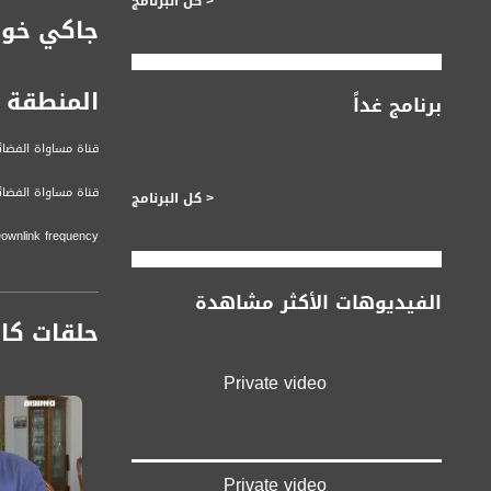
< كل البرنامج
جاكي خور
المنطقة ا
برنامج غداً
قناة مساواة الفضائي
قناة مساواة الفضائية تبث عبر الحيّز 
< كل البرنامج
Downlink frequency - الترد
12645 MHZ
الفيديوهات الأكثر مشاهدة
Polarity - الاستقطاب:
حلقات كا
Horizontal
Symb.Rate - معدل الترميز:
Private video
27.500 MS/s
FEC - تصحيح الخطأ :
5/6
Private video