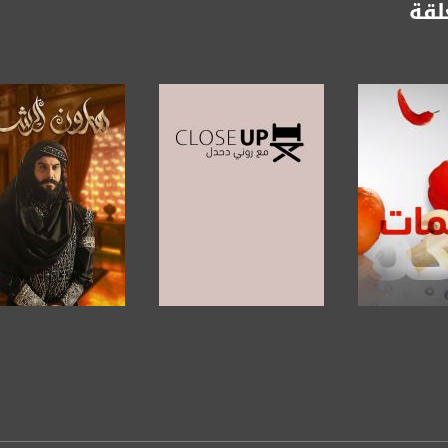
لقة
https://www.youtube.com/channel/UCwJbDUmIxc-J
https://www.pinterest.
https://vimeo.
u/0/b/115185778161375637310/115185778161375637310/posts/p/pub?_ga=1.123333704.2101
لبرنامج
صفحة البرنامج
صفحة البرنامج