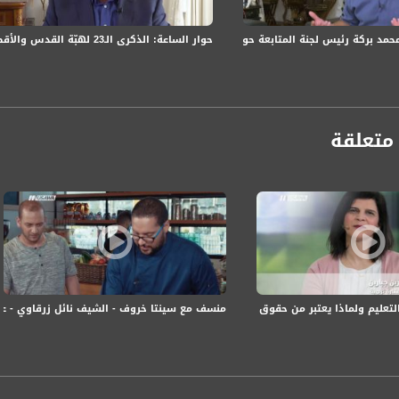
حوار الساعة: الذكرى الـ23 لهبّة القدس والأقصى: واقع الجماهير العربيّة وارتدادات الهبّة المتواصلة
مد بركة رئيس لجنة المتابعة حول إعلان الإضراب في الأول من أكتوبر
متعلقة
anafalasteeni@m
www.mu
ماذا يعتبر من حقوق الأساس؟ - صباحنا غير، 11.3.2018- قناة مساواة الفضائية
منسف مع سينتا خروف - الشيف نائل زرقاوي - عالطا
https://www.facebook.
https://twitter