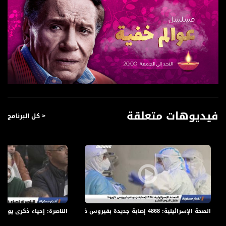
فيديوهات متعلقة
< كل البرنامج
الصحة الإسرائيلية: 4868 إصابة جديدة بفيروس كورونا خلال اليوم الأخير،اخبارمساواة،25.01.21،قناة مساواة
الناصرة: إحياء ذكرى يوم الإسراء 