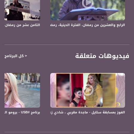
12645 MHZ
Polarity - الاستقطاب:
Horizontal
الرابع والعشرين من رمضان، الفترة الدينية، رمضان 2018،قناة مساواة الفضائية
الثامن عشر من رمضان، الفترة الدينية، ر
Symb.Rate - معدل الترميز:
27.500 MS/s
FEC - تصحيح الخطأ :
فيديوهات متعلقة
< كل البرنامج
5/6
عربسات Arabsat Badr 4 at 26.0 east
DL: 11958 H
SR: 27500
FEC: 5/6
للتواصل:
برنامج #USB - برومو الحلقة الرابعة - قناة مساواة الفضائية - Musawa Channel
الفوز بمسابقة ستايل - ماجدة مغربي ، شادي زعبي و امير دعيق - #صباحنا_غير- 30-11-2016- مساواة
بريد الكتروني:
anafalasteeni@musawachannel.com