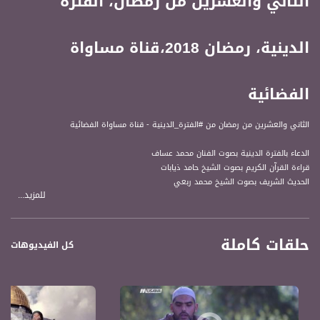
الثاني والعشرين من رمضان، الفترة
الدينية، رمضان 2018،قناة مساواة
الفضائية
الثاني والعشرين من رمضان من #الفترة_الدينية - قناة مساواة الفضائية
الدعاء بالفترة الدينية بصوت الفنان محمد عساف
قراءة القرآن الكريم بصوت الشيخ حامد ذيابات
الحديث الشريف بصوت الشيخ محمد ربعي
للمزيد...
#الفترة_الدينية يأتيكم يومياً طيلة ايام شهر رمضان المبارك
حلقات كاملة
قناة مساواة الفضائية، صوت فلسطينيي الداخل - لاول مرة منذ ٧٠ عام
كل الفيديوهات
قناة مساواة الفضائية تبث عبر الحيّز الفضائي الفلسطيني PalSat وعلى مدار القمر
NileSat من خلال التردد التالي :
Downlink frequency - الترد :