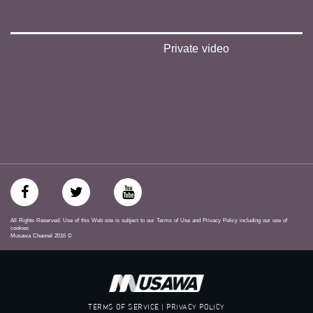
‫#‏عدالة‬
‫#‏تساوٍ‬
‫#‏تعادل‬
‫#‏تماثل‬
Private video
‫#‏تسوية‬
‫#‏معادلة‬
All Rights Reserved. Use of this Web site is subject to our Terms of Use and Privacy Policy including our use of
cookies
Musawa Channel
2016
©
TERMS OF SERVICE | PRIVACY POLICY