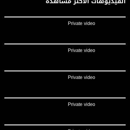
الفيديوهات الأكثر مشاهدة
فيميو:
https://vimeo.com/musawachannel
Private video
غوغل+:
://plus.google.com/u/0/b/115185778161375637310/115185778161375637310/posts/p/pub?
_ga=1.123333704.2101815806.1418341384
#_٤٨
Private video
48_#
‫#‏فلسطين_٤٨‬
‫#‏فلسطين_48‬
‪falasteen_48#‎‬
Private video
‫#‏عرب_٤٨
‪‎arab_48#‬
‫#‏تواصل‬
‫#‏اكسر_حصارك‬
‫#‏بلشنا_نرجع‬
Private video
‫#‏شعب_واحد‬
‪#‎mosawah‬
#musawa
#musawachannel
mosawah.com#