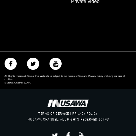
Private video
#musawachannel.com
‪#‎Equality‬
‪#‎égalité‬
‫#‏مساواة‬
‫#‏حق‬
‫#‏عدالة‬
‫#‏تساوٍ‬
‫#‏تعادل‬
‫#‏تماثل‬
‫#‏تسوية‬
‫#‏معادلة‬
All Rights Reserved. Use of this Web site is subject to our Terms of Use and Privacy Policy including our use of
cookies
Musawa Channel
2016
©
TERMS OF SERVICE | PRIVACY POLICY
©2017 MUSAWA CHANNEL. ALL RIGHTS RESERVED.