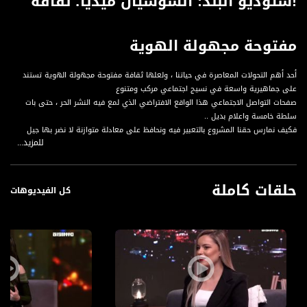
!ستوديو البلد: السوشيال ميديا؛ ثقافة
مفتوحة مجهولة الهوية
أحد أهم التحولات المعاصرة في حياتنا ، ولعلها ثقافة مفتوحة مجهولة الهوية تستند
على جماهيرية واسعة في نسيج اجتماعي مركب ومتنوع
صفحات التواصل الاجتماعي هذا الواقع الافتراضي الذي لمع فيه النشر الحر ، حتى بات
سلطة خامسة واعلام بديل ..
فكيف نمارس حقنا المشروع بالتعبير فيه ونحافظ على معادلة متوازنة لا نضر بها جيل
للمزيد...
بأكمله..
السوشال ميديا تحت المجهر في ستوديو البلد اليوم
حلقات كاملة
:ضيوف الحلقة
كل الفيديوهات
الممثل ومقدم البرامج عبيدة زايد
المطربة ساندرا حاج
النشطاء على صفحات التواصل الاجتماعي
ديالا عبدالله وفادي حزبون