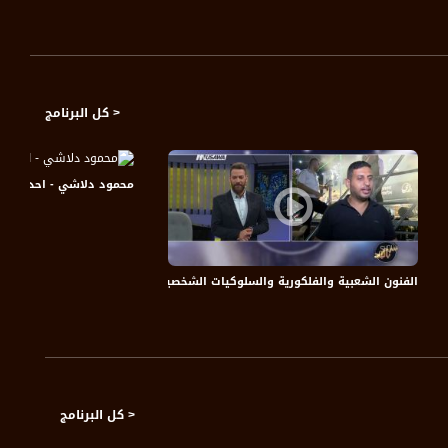
< كل البرنامج
محمود دلاشي - احدث تصاميم الازياء - #صب
ن ضد الحروب ’’ ، سماح سلايمة، ج2،ع طريقك
الفنون الشعبية والفلكورية والسلوكيات الشخصية ،20-8-2018،الكاملة ،شو بالبلد- مساواة
< كل البرنامج