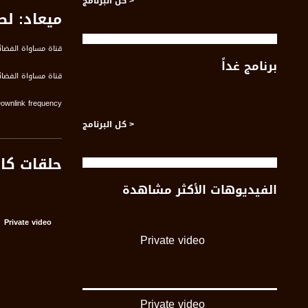
< كل البرنامج
ميعاد: ل
قناة مساواة الفضائي
برنامج غداً
قناة مساواة الفضائية تبث عبر الحيّز 
Downlink frequency - الترد
12645 MHZ
< كل البرنامج
Polarity - الاستقطاب:
حلقات كا
Horizontal
الفيديوهات الأكثر مشاهدة
Symb.Rate - معدل الترميز:
27.500 MS/s
Private video
FEC - تصحيح الخطأ :
Private video
5/6
عربسات Arabsat Badr 4 at 26.0 east
Private video