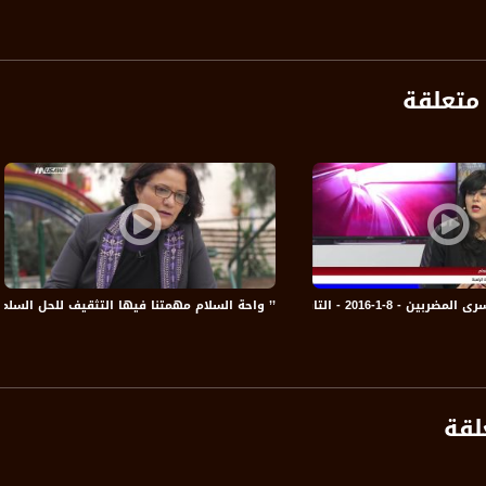
متعلقة
anafalasteeni@m
www.mu
تاسعة مع رمزي حكيم - قناة مساواة الفضائية
’’ واحة السلام مهمتنا فيها التثقيف للحل السلمي ونح
https://www.facebook.
https://twitter
لقة
https://www.youtube.com/channel/UCwJbDUmIxc-J