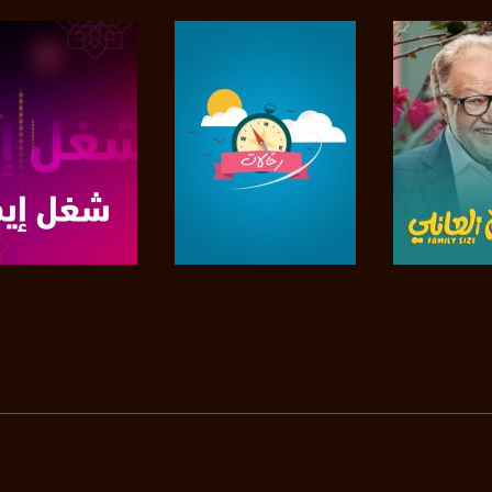
https://www.pinterest.
https://vimeo.
u/0/b/115185778161375637310/115185778161375637310/posts/p/pub?_ga=1.123333704.2101
لبرنامج
صفحة البرنامج
صفحة البرنامج