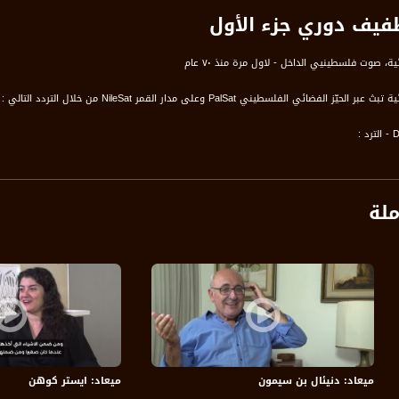
طفيف دوري جزء الأول
ة، صوت فلسطينيي الداخل - لاول مرة منذ ٧٠ عام
الفضائي الفلسطيني PalSat وعلى مدار القمر NileSat من خلال التردد التالي :
 :
ملة
ميعاد: دنيئال بن سيمون
ميعاد: ايستر كوهن