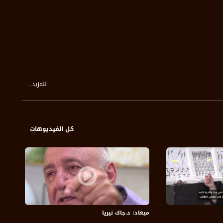
للمزيد...
كل الفيديوهات
ميعاد: د.جاك نيريا
ميع