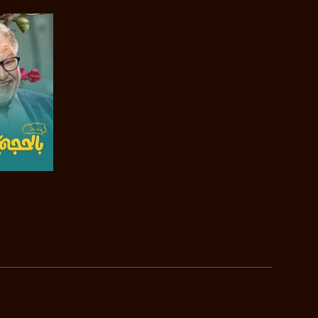
بينترست:
com/musawachannel
فيميو:
com/musawachannel
غوغل+:
815806.1418341384
#_٤٨
48_#
‫#‏فلسطين_٤٨‬
‫#‏فلسطين_48‬
‪falasteen_48#‎‬
صفحة ا
‫#‏عرب_٤٨
‪‎arab_48#‬
‫#‏تواصل‬
‫#‏اكسر_حصارك‬
‫#‏بلشنا_نرجع‬
‫#‏شعب_واحد‬
‪#‎mosawah‬
#musawa