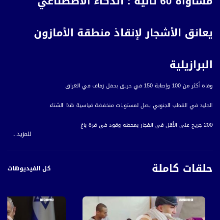
مساواة 60 ثانية : الذكاء الاصطناعي
يعانق الأشجار لإنقاذ منطقة الأمازون
البرازيلية
وفاة أكثر من 100 وإصابة 150 في حريق بحفل زفاف في العراق
الجليد في القطب الجنوبي يصل لمستويات منخفضة قياسية هذا الشتاء
200 جريح على الأقل في انفجار بمحطة وقود في قرة باغ
للمزيد...
امرأة جزائرية تفتح ناديا خاص بها للطيران المظلي
حلقات كاملة
الذكاء الاصطناعي يعانق الأشجار لإنقاذ منطقة الأمازون البرازيلية
كل الفيديوهات