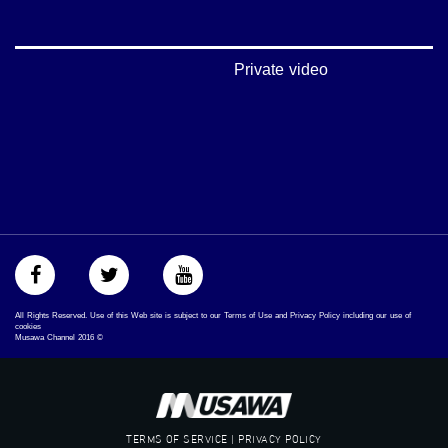
#musawachannel.com
‪#‎Equality‬
‪#‎égalité‬
‫#‏مساواة‬
Private video
‫#‏حق‬
‫#‏عدالة‬
‫#‏تساوٍ‬
‫#‏تعادل‬
‫#‏تماثل‬
‫#‏تسوية‬
‫#‏معادلة‬
All Rights Reserved. Use of this Web site is subject to our Terms of Use and Privacy Policy including our use of
cookies
Musawa Channel
2016
©
TERMS OF SERVICE | PRIVACY POLICY