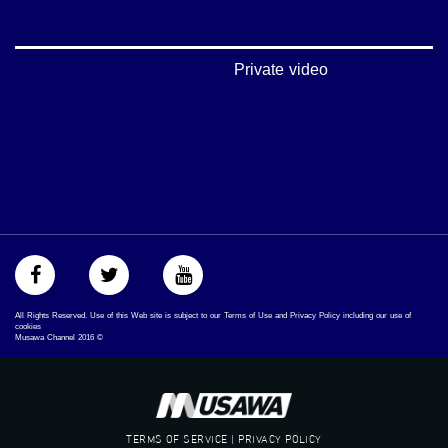
#musawa
#musawachannel
mosawah.com#
#musawachannel.com
Private video
‪#‎Equality‬
‪#‎égalité‬
‫#‏مساواة‬
‫#‏حق‬
‫#‏عدالة‬
‫#‏تساوٍ‬
‫#‏تعادل‬
‫#‏تماثل‬
‫#‏تسوية‬
‫#‏معادلة‬
All Rights Reserved. Use of this Web site is subject to our Terms of Use and Privacy Policy including our use of
cookies
Musawa Channel
2016
©
TERMS OF SERVICE | PRIVACY POLICY