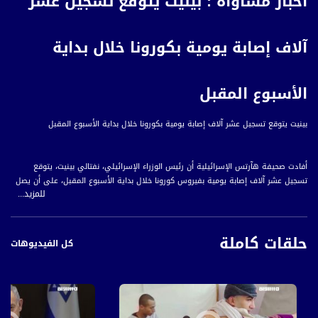
أخبار مساواة : بينيت يتوقع تسجيل عشر
آلاف إصابة يومية بكورونا خلال بداية
الأسبوع المقبل
بينيت يتوقع تسجيل عشر آلاف إصابة يومية بكورونا خلال بداية الأسبوع المقبل
أفادت صحيفة هآرتس الإسرائيلية أن رئيس الوزراء الإسرائيلي، نفتالي بينيت، يتوقع
تسجيل عشر آلاف إصابة يومية بفيروس كورونا خلال بداية الأسبوع المقبل، على أن يصل
للمزيد...
إلى خمس وعشرين ألفًا في نهايته.
ووفق الصحيفة، أشار بينيت إلى أن إسرائيل تدخل إلى المرحلة الثالثة من الموجة الحالية
حلقات كاملة
لكورونا، وأنه يسعى إلى عدم تمديد الإغلاق المفروض على مطار بن غوريون، قائلا إنه
كل الفيديوهات
مع عشرات آلاف المصابين يوميًا لا معنى لتقييد الدخول أو الخروج.
وأوضح بينيت أنه ليس بالإمكان منع عدوى جماعية مثلما يحدث حول العالم، إلا إنه يُمكن
تزويد الجمهور بأدوات للوقاية، وأن اللقاحات والأدوية متوفّرة للجميع.