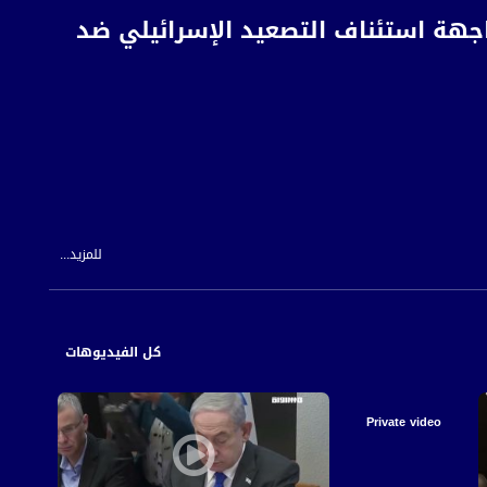
جهة استئناف التصعيد الإسرائيلي ضد
للمزيد...
ا للجماهير العربية في البلاد، تصعيد النضال ضد جرائم هدم البيوت وحرث المزروعات.
كل الفيديوهات
 الزرنوق ووادي القرين، وإقامة مستوطنات يهودية، لقطع التواصل بين القرى العربية
Private video
د، وتعزيز النضال الجماهيري من خلال وقفات احتجاجية أسبوعية على مفرق رهط