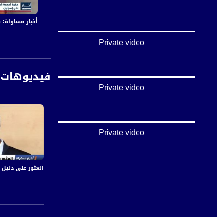
ومفرق السقاطي في 
أخبار مساواة: في اليوم الـ155 من العدوان:عشرات الشهداء و
أسماء المتحدثين:
د. عامر الهزيل - 
Private video
عبدالكريم أبو كف 
إبراهيم الوقيلي - 
فيديوهات 
قناة مساواة الفضائي
Private video
قناة مساواة الفضائية تبث عبر الحيّز 
Downlink frequency - الترد
12645 MHZ
Private video
Polarity - الاستقطاب:
Horizontal
العثور على دليل يدين ق
Symb.Rate - معدل الترميز:
27.500 MS/s
FEC - تصحيح الخطأ :