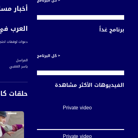
< كل البرنامج
أخبار مسا
العرب في
برنامج غداً
دعوات لوقفات احتج
< كل البرنامج
المراسل
ياسر العقبي
الفيديوهات الأكثر مشاهدة
في اجتماعها الذي ع
حلقات كا
Private video
وعرض الحضور المخطط
ومحاصرة إمكانية تط
واتخذت اللجنة عدة
Private video