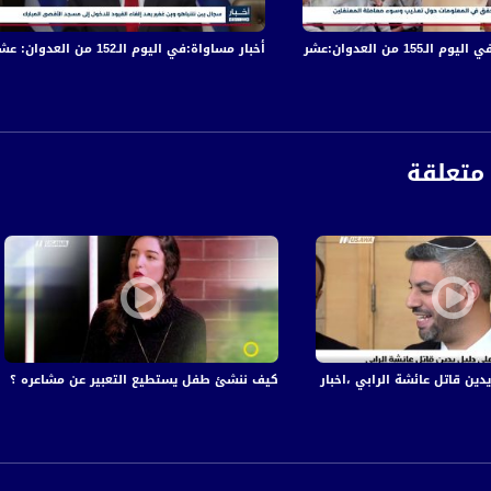
الجنوب، وحملة إعلامية تفضح ممارسات الحكومات الإسرائيلية، ودعم أصحاب البيوت والأرض.
الجرحى في قصف الاحتلال المتواصل على قطاع غزة
أخبار مساواة:في اليوم الـ152 من العدوان: عشرات الشهداء والجرحى في قصف الاحتلال المتواصل على قطاع غزة
مواطن متضرر من رهط
- ناشط سياسي - أم بطين
رئيس المجلس الإقليمي للقرى غير المعترف بها سابقا
متعلقة
ة، صوت فلسطينيي الداخل - لاول مرة منذ ٧٠ عام
الفضائي الفلسطيني PalSat وعلى مدار القمر NileSat من خلال التردد التالي :
 :
اتل عائشة الرابي ،اخبار مساواة،24.1.2019، مساواة
كيف ننشئ طفل يستطيع التعبير عن مشاعره ؟ ،الكاملة،صباحنا 