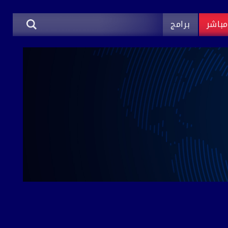
باشر
برامج