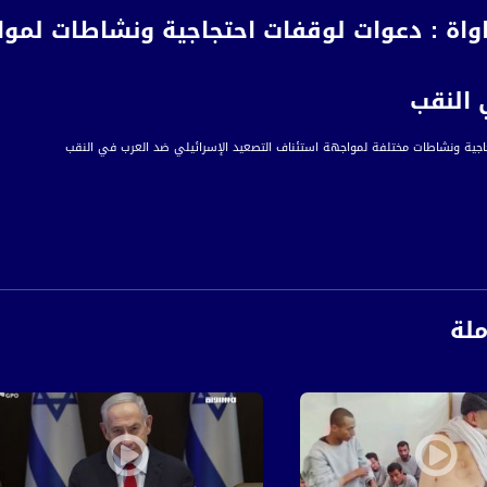
واة : دعوات لوقفات احتجاجية ونشاطات لموا
 النقب
اجية ونشاطات مختلفة لمواجهة استئناف التصعيد الإسرائيلي ضد العرب في النقب
قدته في قرية أم بطين، قررت لجنة التوجيه العليا لعرب النقب، المنبثقة عن لجنة المتابعة العلي
ملة
ات السلطوية متمثلة بحراثة المحاصيل الزراعية، وهدم البيوت العربية، وتهجير قرى بأكملها في
ورها مستقبلا.
 قرارات بينها حملة واسعة لغرس أشجار الزيتون في المناطق المستهدفة عشية يوم الأرض الخال