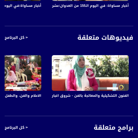
Nilesat at 8.0 east (Musawa SD)
خبار مساواة:في اليوم الـ152 من العدوان: عشرات الشهداء والجرحى في قصف الاحتلال المتواصل على قطاع غزة
أخبار مساواة: في اليوم الـ155 من العدوان:عشرات الشهداء والجرحى في قصف الاحتلال المتواصل على قطاع غزة
Frequency: 12645 H
Symbol Rate: 27500
FEC: 3/4
فيديوهات متعلقة
< كل البرنامج
Nilesat at 7.0 east (Musawa HD)
Frequency: 11564 H
Symbol Rate: 27500
FEC: 3/4
Arabsat Badr 4 at 26.0 east (Musawa HD, Musawa SD)
Frequency: 11958 H
Symbol Rate: 27500
موهبة - ج 3 - الحلقة كاملة - #رمضان_بالبلد -3-7-2016 - مساواة
الفنون التشكيلية والمعالجة بالفن - شروق اغبارية - #صباحنا_غير- 28-10-2016- مساواة
FEC: 3/4
للتواصل:
بريد الكتروني:
برامج متعلقة
< كل البرنامج
anafalasteeni@musawachannel.com