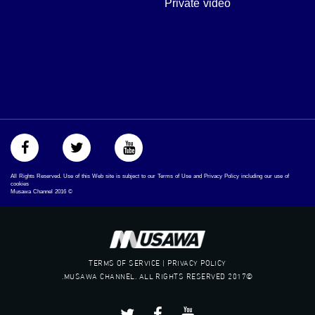
Private video
‫#‏تساوٍ‬
‫#‏تعادل‬
‫#‏تماثل‬
‫#‏تسوية‬
‫#‏معادلة‬
All Rights Reserved. Use of this Web site is subject to our Terms of Use and Privacy Policy including our use of
cookies
Musawa Channel
2016
©
TERMS OF SERVICE | PRIVACY POLICY
©2017 MUSAWA CHANNEL. ALL RIGHTS RESERVED.