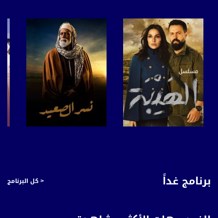
للتفاعل:
الموقع الالكتروني:
www.musawachannel.com
فيسبوك:
https://www.facebook.com/musawachannel
تويتر:
https://twitter.com/musawachannel
يوتيوب:
https://www.youtube.com/channel/UCwJbDUmIxc-JX8PX53ek2Zg/feed
بينترست:
صفحة البرنامج
صفحة البرنامج
https://www.pinterest.com/musawachannel
فيميو:
برنامج غداً
< كل البرنامج
https://vimeo.com/musawachannel
غوغل+:
://plus.google.com/u/0/b/115185778161375637310/115185778161375637310/posts/p/pub?