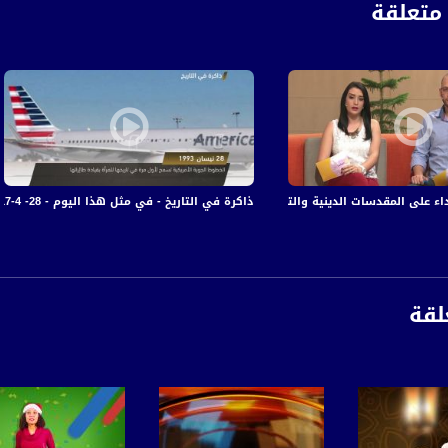
متعلقة
على المقدسات الدينية والتراثية في بئر السبع - #صباحنا_غير-18-5-2016- مساواة
ذاكرة في التاريخ - في مثل هذا اليوم - 28- 4-2017 - قناة مساواة الفضائية
لقة