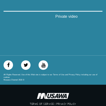
#musawa
#musawachannel
mosawah.com#
#musawachannel.com
Private video
‪#‎Equality‬
‪#‎égalité‬
‫#‏مساواة‬
‫#‏حق‬
‫#‏عدالة‬
‫#‏تساوٍ‬
‫#‏تعادل‬
‫#‏تماثل‬
‫#‏تسوية‬
‫#‏معادلة‬
All Rights Reserved. Use of this Web site is subject to our Terms of Use and Privacy Policy including our use of
cookies
Musawa Channel
2016
©
TERMS OF SERVICE | PRIVACY POLICY