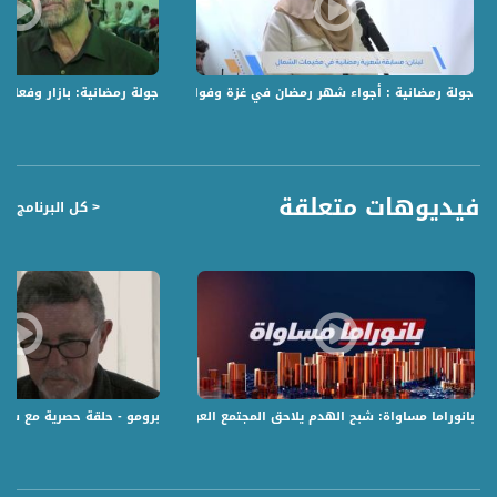
قناة مساواة الفضائية، صوت فلسطينيي الداخل - لاول مرة منذ ٧٠ عام
جولة رمضانية : أجواء شهر رمضان في غزة وفوانيس من الخزف الفلسطيني تتلألأ 
جولة رمضانية: بازار وفعال
قناة مساواة الفضائية تبث عبر الحيّز الفضائي الفلسطيني PalSat وعلى مدار القمر
NileSat من خلال التردد التالي :
Downlink frequency - الترد :
12645 MHZ
فيديوهات متعلقة
< كل البرنامج
Polarity - الاستقطاب:
Horizontal
Symb.Rate - معدل الترميز:
27.500 MS/s
FEC - تصحيح الخطأ :
5/6
بانوراما مساواة: شبح الهدم يلاحق المجتمع العربي
برومو - حلقة حصرية مع شلوم
عربسات Arabsat Badr 4 at 26.0 east
DL: 11958 H