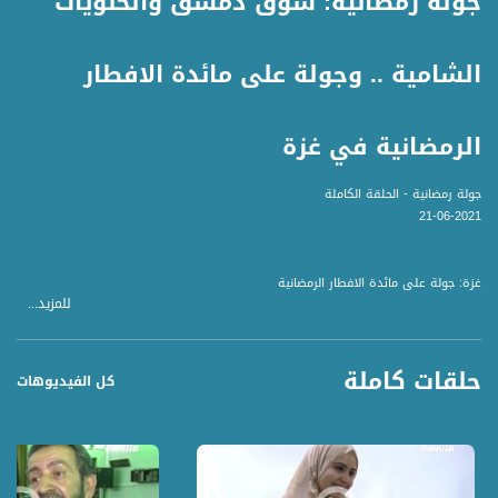
جولة رمضانية: سوق دمشق والحلويات
الشامية .. وجولة على مائدة الافطار
الرمضانية في غزة
جولة رمضانية - الحلقة الكاملة
21-06-2021
غزة: جولة على مائدة الافطار الرمضانية
للمزيد...
المراسل - أريج السوا
سوق دمشق وجولة حلويات شامية رمضانية
حلقات كاملة
المراسل - يولا حسن
كل الفيديوهات
اللقية: محاضرة تناول الأحكام الفقهيّة المتعلّقة بالصيام
المراسل - ياسر العقبي