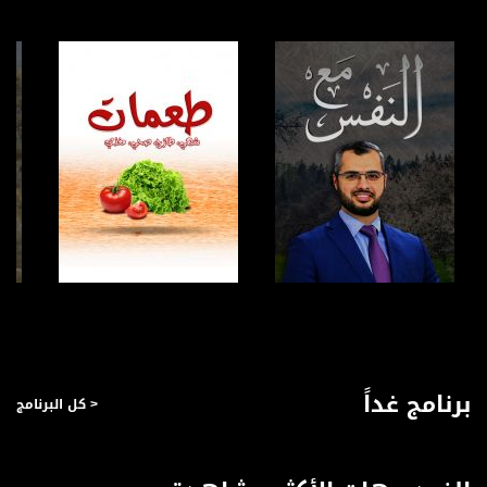
www.musawachannel.com
فيسبوك:
https://www.facebook.com/musawachannel
تويتر:
https://twitter.com/musawachannel
يوتيوب:
https://www.youtube.com/channel/UCwJbDUmIxc-JX8PX53ek2Zg/feed
بينترست:
https://www.pinterest.com/musawachannel
فيميو:
صفحة البرنامج
صفحة البرنامج
https://vimeo.com/musawachannel
غوغل+:
برنامج غداً
< كل البرنامج
://plus.google.com/u/0/b/115185778161375637310/115185778161375637310/posts/p/pub?
_ga=1.123333704.2101815806.1418341384
#_٤٨