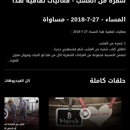
شفرة من العشب - فعاليات ثقافية هذا
المساء - 27-7-2018 - مساواة
فعاليات ثقافية هذا المساء 27-7-2018 :
1 شفرة من العشب
اطلاق كتاب شفرة من العشب شعر فلسطيني حديث
تتضمن الامسية مجموعة من القراءات الشعرية لكل من مايا ابو الحيات ومروان مخول
للمزيد...
وفريد بيطار
حلقات كاملة
قناة مساواة الفضائية، صوت فلسطينيي الداخل - لاول مرة منذ ٧٠ عام
كل الفيديوهات
قناة مساواة الفضائية تبث عبر الحيّز الفضائي الفلسطيني PalSat وعلى مدار القمر
NileSat من خلال التردد التالي :
Downlink frequency - الترد :
12645 MHZ
Polarity - الاستقطاب: