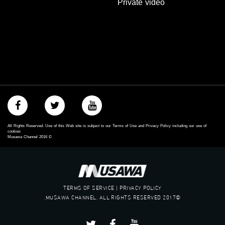
Private video
‫#‏تسوية‬
‫#‏معادلة‬
All Rights Reserved. Use of this Web site is subject to our Terms of Use and Privacy Policy including our use of
cookies
Musawa Channel
2016
©
TERMS OF SERVICE | PRIVACY POLICY
©2017 MUSAWA CHANNEL. ALL RIGHTS RESERVED.