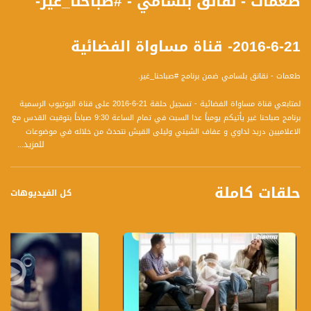
طعمات - نقانق بلسامي - #صباحنا_غير-
21-6-2016- قناة مساواة الفضائية
طعمات - نقانق بلسامي ضمن برنامج #صباحنا_غير.
لمتابعي قناة مساواة الفضائية - تسجيل حلقة 21-6-2016 على قناة اليوتيوب الرسمية
برنامج صباحنا غير يأتيكم يومياً عدا السبت في تمام الساعة 9:30 صباحاً بتوقيت القدس مع
الاعلاميين دريد لداوي و عفاف الشيني وليلى القيش نتحدث من خلاله في موضوعات
للمزيد...
كثيرة ومتنوعة وضيوف مختلفين كل يوم
قناة مساواة الفضائية، صوت فلسطينيي الداخل - لاول مرة منذ ٧٠ عام
حلقات كاملة
كل الفيديوهات
قناة مساواة الفضائية تبث عبر الحيّز الفضائي الفلسطيني PalSat وعلى مدار القمر
NileSat من خلال التردد التالي :
Downlink frequency - الترد :
12645 MHZ
Polarity - الاستقطاب:
Horizontal