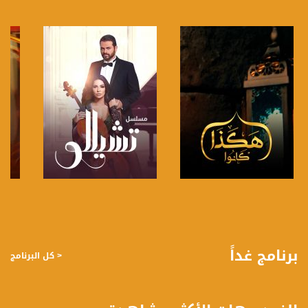
فيسبوك:
https://www.facebook.com/musawachannel
تويتر:
https://twitter.com/musawachannel
يوتيوب:
https://www.youtube.com/channel/UCwJbDUmIxc-JX8PX53ek2Zg/feed
بينترست:
https://www.pinterest.com/musawachannel
فيميو:
https://vimeo.com/musawachannel
صفحة البرنامج
صفحة البرنامج
غوغل+:
://plus.google.com/u/0/b/115185778161375637310/115185778161375637310/posts/p/pub?
برنامج غداً
< كل البرنامج
_ga=1.123333704.2101815806.1418341384
#_٤٨
48_#