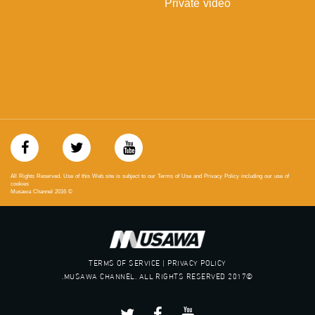
Private video
‫#‏معادلة‬
All Rights Reserved. Use of this Web site is subject to our Terms of Use and Privacy Policy including our use of
cookies
Musawa Channel
2016
©
TERMS OF SERVICE | PRIVACY POLICY
©2017 MUSAWA CHANNEL. ALL RIGHTS RESERVED.