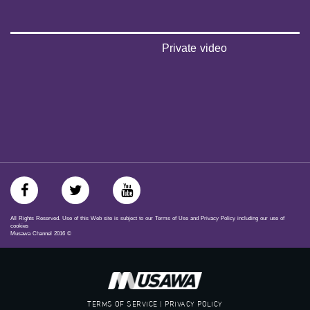
#musawachannel
mosawah.com#
#musawachannel.com
‪#‎Equality‬
Private video
‪#‎égalité‬
‫#‏مساواة‬
‫#‏حق‬
‫#‏عدالة‬
‫#‏تساوٍ‬
‫#‏تعادل‬
‫#‏تماثل‬
‫#‏تسوية‬
‫#‏معادلة‬
All Rights Reserved. Use of this Web site is subject to our Terms of Use and Privacy Policy including our use of
cookies
Musawa Channel
2016
©
TERMS OF SERVICE | PRIVACY POLICY