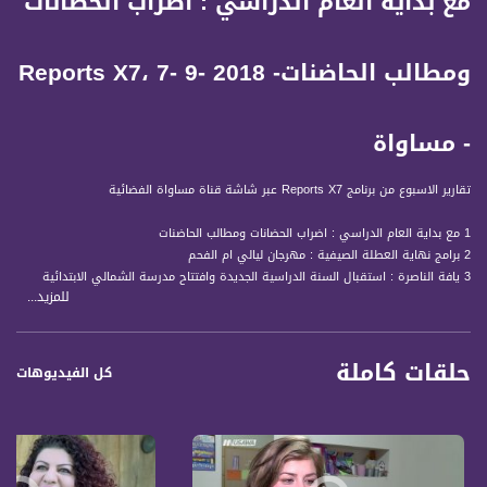
مع بداية العام الدراسي : اضراب الحضانات
ومطالب الحاضنات- Reports X7، 7- 9- 2018
- مساواة
تقارير الاسبوع من برنامج Reports X7 عبر شاشة قناة مساواة الفضائية
1 مع بداية العام الدراسي : اضراب الحضانات ومطالب الحاضنات
2 برامج نهاية العطلة الصيفية : مهرجان ليالي ام الفحم
3 يافة الناصرة : استقبال السنة الدراسية الجديدة وافتتاح مدرسة الشمالي الابتدائية
للمزيد...
4 سخنين : مؤتمر تحضيرات وزارة المعارف لافتتاح السنة الدراسية في المجتمع العربي
5 القرى مسلوبة الاعتراف : مشاكل التنقل لطلاب المدارس وتحديات التعليم لاطفال
النقب
حلقات كاملة
6 مشروع رياضي دولي : hoops for peace
كل الفيديوهات
7 وادي عارة : مبادرة شبابية لتذويت ثقافة الرياضة
8 مهرجان القدس الثالث والعشرون : تحت شعار اصوات الحرية
9 نعيش معا - مشروع لحياة مشتركة لليهود والعرب
10 street workout: رياضة جديدة وجمهور جديد