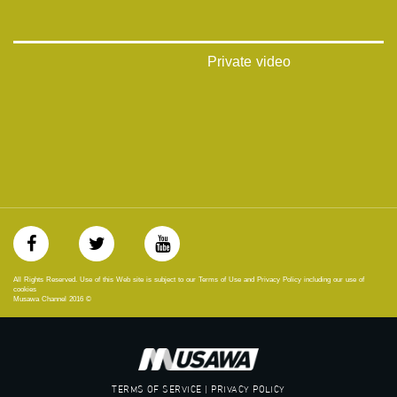
يوتيوب:
https://www.youtube.com/channel/UCwJbDUmIxc-JX8PX53ek2Zg/feed
بينترست:
Private video
https://www.pinterest.com/musawachannel
فيميو:
https://vimeo.com/musawachannel
غوغل+:
://plus.google.com/u/0/b/115185778161375637310/115185778161375637310/posts/p/pub?
_ga=1.123333704.2101815806.1418341384
#_٤٨
48_#
‫#‏فلسطين_٤٨‬
All Rights Reserved. Use of this Web site is subject to our Terms of Use and Privacy Policy including our use of
‫#‏فلسطين_48‬
cookies
Musawa Channel
2016
©
‪falasteen_48#‎‬
‫#‏عرب_٤٨
‪‎arab_48#‬
‫#‏تواصل‬
‫#‏اكسر_حصارك‬
TERMS OF SERVICE | PRIVACY POLICY
‫#‏بلشنا_نرجع‬