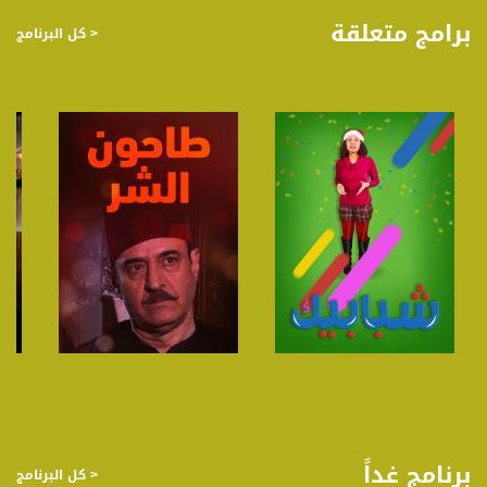
برنامج "رمضان شو بالبلد "عبر قناة مساواة، نناقش من خلاله مواضيع اجتماعية عديدة
برامج متعلقة
< كل البرنامج
تهم المجتمع الفلسطيني في الداخل من انجازات ومشاكل وعقبات بالاضافة الى الفن
والموسيقى والطرب .
قناة مساواة الفضائية، صوت فلسطينيي الداخل - لاول مرة منذ ٧٠ عام
قناة مساواة الفضائية تبث عبر الحيّز الفضائي الفلسطيني PalSat وعلى مدار القمر
NileSat من خلال التردد التالي :
Downlink frequency - الترد :
12645 MHZ
Polarity - الاستقطاب:
Horizontal
Symb.Rate - معدل الترميز:
27.500 MS/s
صفحة البرنامج
صفحة البرنامج
FEC - تصحيح الخطأ :
5/6
برنامج غداً
< كل البرنامج