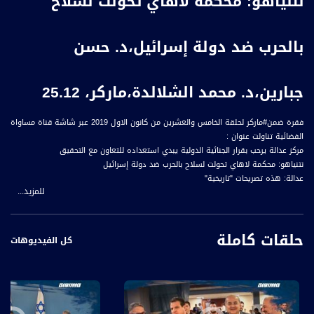
نتنياهو: محكمة لاهاي تحولت لسلاح
بالحرب ضد دولة إسرائيل،د. حسن
جبارين،د. محمد الشلالدة،ماركر، 25.12
فقرة ضمن#ماركر لحلقة الخامس والعشرين من كانون الاول 2019 عبر شاشة قناة مساواة
الفضائية تناولت عنوان :
مركز عدالة يرحب بقرار الجنائية الدولية يبدي استعداده للتعاون مع التحقيق
نتنياهو: محكمة لاهاي تحولت لسلاح بالحرب ضد دولة إسرائيل
عدالة: هذه تصريحات "تاريخية"
للمزيد...
عدالة: سنزوّد التحقيق بالمستندات والتقارير لتحقيق العدالة
قرار الجنائية الدولية هو بداية تحقيق العدالة الدولية للشعب الفلسطيني
حلقات كاملة
كل الفيديوهات
الضيوف :
د. محمد الشلالدة : وزير العدل الفلسطيني
د. حسن جبارين: مؤسس ومدير عام عدالة