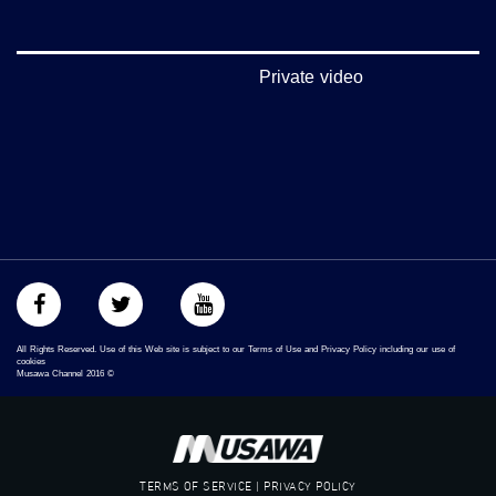
5/6
عربسات Arabsat Badr 4 at 26.0 east
Private video
DL: 11958 H
SR: 27500
FEC: 5/6
للتواصل:
بريد الكتروني:
anafalasteeni@musawachannel.com
للتفاعل:
All Rights Reserved. Use of this Web site is subject to our Terms of Use and Privacy Policy including our use of
الموقع الالكتروني:
cookies
Musawa Channel
2016
©
www.musawachannel.com
فيسبوك:
https://www.facebook.com/musawachannel
TERMS OF SERVICE | PRIVACY POLICY
تويتر: