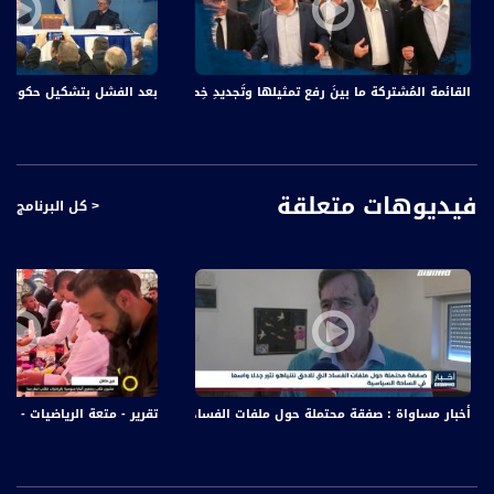
المحاور:
القائمة المُشتركة ما بينَ رفع تمثيلها وتَجديدِ خِطابِها في الانتخاباتِ المُقبلة،الكاملة،ما
بعد الفشل بتشكيل حكومة اسرائ
ما هي أهمية هذا القرار ؟
نتانياهو يقول ان محكمة لاهاي تحولت لسلاح بالحرب ضد دولة إسرائيل، ويقول ان فتح
التحقيق يتناقض مع جوهر المحكمة في لاهاي ، هل المحكمة الجنائية الدولية تملك
السلطة القضائية للبت في ارتكاب إسرائيل لجرائم حرب ضد الفلسطينيين؟
هنالك من الاسرائيليين من يشكك في حدود صلاحيات الجنائية الدولية في هذا الشأن
فيديوهات متعلقة
< كل البرنامج
قلتم في عدالة أنكم على استعداد للتعاون مع التحقيق وتقديم الوثائق والتقارير
والمستندات القانونية التي عملتم عليها طوال أكثر من عقدين، ما هي توقعاتكم تجاه
هذه المبادرة وما هي أبرز الوثائق التي باعتقادكم ستكون فارقة وهامة بالنسبة للاهاي
ذكرت وسائل إعلام إسرائيلية، أن الحكومة الإسرائيلية قررت فرض السرية على مداولاتها
بشأن الخطوات التي ستتخذها ضد محكمة لاهاي، هل برأيك ستبتكر اسرائيل خطوة لمنع
الجنائية الدولية من التحقيق ؟
من هم برأيك المسؤولين الإسرائيليين الذين سيتم توجيه لوائح اتهام ضدهم بجرائم حرب
في ختام تحقيق محكمة لاهاي؟
الى أين ستصل سيصل هذا المسار في الجنائية الدولية ؟
خطوات عدالة في هذه القضية ؟
أخبار مساواة : صفقة محتملة حول ملفات الفساد التي تلاحق نتنياهو تثير جدلا و
تقرير - متعة الرياضيات - كيف نح
د محمد شلالدة :
هل بالإمكان القول ان قرار الجنائية الدولية الذي هو نتاج مجهود العمل المتواصل على
مدار سنوات من قبل القيادة الفلسطينية والمؤسسات الرسمية ومؤسسات حقوق الإنسان