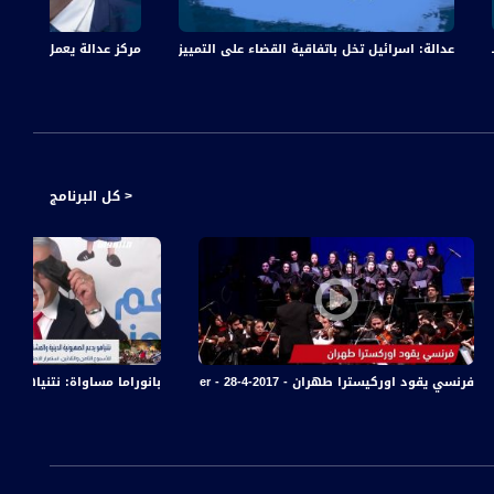
لداخلية في اسرائيل ..
ثة لاول مرة في تاريخها،الكاملة،ماركر،18.12.19
عدالة: اسرائيل تخل باتفاقية القضاء على التمييز العنصري ،ماركر،11.12.19.قناة مساواة
مركز عدالة يعمل على مواجه
سياسية العربية، ومن المتوقع جدا أن يصعد تحريضه عليكم اكثر هذه المرة في ظل المأزق
ياسي ؟
رة اكثر من اي وقت سابق، فبالتالي دور الجماهير العربية ان تخرج لصناديق الاقتراع
عرب ودور القائمة المشتركة في المرحلة المقبلة والتي من المتوقع ان تكون مرحلة
< كل البرنامج
عاتكم؟ هل الأجواء العامة مشجعة في ظل الحديث المتواصل عن قوة المشتركة ودورها
نا هو هل ستخوض المشتركة الانتخابات بنفس المرشحين؟
يل الحكومة الإسرائيلية المقبلة، كيف سيؤثر ذلك على نتائج الانتخابات القادمة
 ،14-09-2019،مساواة
فرنسي يقود اوركيسترا طهران - view finder - 28-4-2017 - قناة مساواة الفضائية
بانوراما مساواة: نتنياهو ي
ول على أغلبيةٍ لتشكيل الحكومة، ما يعني بأن الأزمة السياسيةَ الراهنةَ لن تُحَلَّ
ية سخنين دكتور صفوت ابو ريا ، المحامي شادي شويري رئيس مجلس محلي كفر