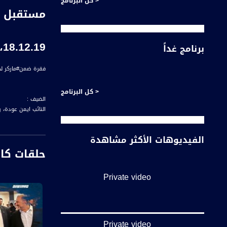
< كل البرنامج
مستقبل ال
18.12.19،مساواة
برنامج غداً
فقرة ضمن#ماركر لحلقة الثامن عشر من كانون الاول 2019 عب
< كل البرنامج
الضيف :
النائب ايمن عودة، 
الفيديوهات الأكثر مشاهدة
حلقات كا
المحاور:
منذ ان حل الكنيست 
Private video
الطمأنينة ؟
ستقومون بها ليتحق
Private video