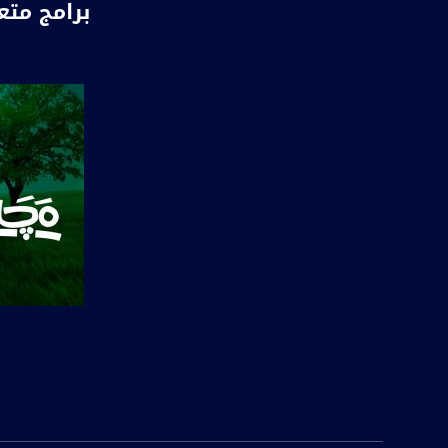
برامج متع
ياسيف ، سهيل ملح
نحن على اعتاب الاعي
#ماركر منقرأ ومنتاب
بماركر راح نوخد الق
قناة مساواة الفضائ
قناة مساواة الفضائي
قناة مساواة الفضائية تبث عبر الحيّز 
Downlink frequency - الترد
12645 MHZ
صفحة ال
Polarity - الاستقطاب:
Horizontal
Symb.Rate - معدل الترميز: