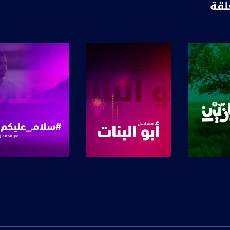
لقة
م رئيس مجلس محلي جديدة المكر
اد المجيدة ، عيد الميلاد والسنة الجديدة ، أمنياتك ورسالتك لأبناء مجتمعنا
ع عبر مختلف وسائل الإعلام ووسائل التواصل عناوين عن قضايا واحداث من مجالات مختلفة، كلها بتأ
لم المؤشر ونظلل الأجزاء الهامة من كل موضوع راح نتناوله، بعيداً عن التفاصيل الهامشية وقريباً
ية
ة، صوت فلسطينيي الداخل - لاول مرة منذ ٧٠ عام
الفضائي الفلسطيني PalSat وعلى مدار القمر NileSat من خلال التردد التالي :
 :
برنامج
صفحة البرنامج
صفحة البرنامج