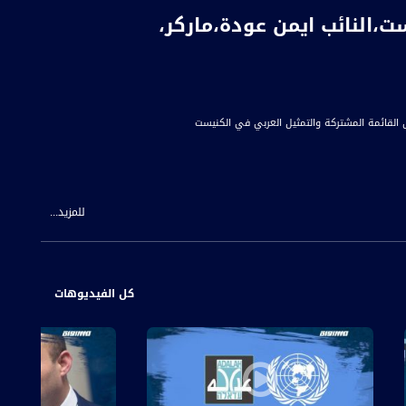
،النائب ايمن عودة،ماركر،
للمزيد...
كل الفيديوهات
مطمئنون ولا يثير قلق المشتركة الذهاب لانتخابات ثالثة، ما هي أسباب هذه
فور الاعلان عن انتخابات ثالثة ، نشرت صورة لاعضاء القائمة المشتركة وبرزت ورقة مكتوب عليها 15# بأشارة لرغبتنا بان يرتفع تمثيلنا في الكنيست ومقاعد المشتركة الى 15 مقعد، ما هي الخطوات التي