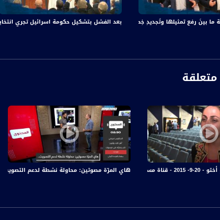
كي يصوت اليوم على توجيه اتهام لترامب تمهيدا لعزله ، كيف سيؤثر ذلك على الحالة السياسية ا
ما بينَ رفع تمثيلها وتَجديدِ خِطابِها في الانتخاباتِ المُقبلة،الكاملة،ماركر،25.12
بعد الفشل بتشكيل حكومة اسرائيل تجري انتخابات ثال
بقة ، أدار نتانياهو حملاته الانتخابية بالتحريض على العرب ومحاولة نزع الشرعية عن القيادة ال
هل برأيك المجتمع الأسرائيلي طوّر حصانة ضد هذه الألاعيب بالذات في ظل وضعه القانوني والس
خابات ثالثة ، واضح ان توجه قيادتنا ان هنالك فرصة ثالثة لنا كمجتمع عربي لنكون قوة سياسة مؤث
المقبل وتساهم برفع عدد المقاعد لنوابنا في الكنيست، هذا دور الجماهير، ما هو دور النواب ال
متعلقة
استطلاعات رأي لفحص موقف المواطنين العرب في إسرائيل تجاه الانتخابات الثالثة، ما هي توق
في منع نتانياهو من تشكيل حكومة مرتين
 عباس قال “ستخوض المشتركة الانتخابات بتركيبتها الحزبية الرباعية”، السؤال الذي يهم مجتمع
اسي؟ أظهر استطلاع للرأي نشرته القناة ١٣ ان تحالف ازرق ابيض سيفوز ب ٣٧ مقعد والليكود ٣٣ مقعد، وهذا لا يمنحهم الامكانية من تشكيل حكومة
يل هيوم"، أن الرئيس الأميركي، دونالد ترامب، قد يعلن رسميا عن تفاصيل "صفقة القرن" قبل تشك
حنا غير - Musawa Channel
هاي المرّة مصوتين: محاولة نشطة لدعم التصويت،الكاملة،المحتوى
ائج في استطلاع الرأي، بأنَّ كلا المعسكرَيْنِ في الساحةِ السياسية الإسرائيلية لن يتمكنا من الحص
دمة.
لداخلي لمجتمعنا ويهمني ان اسمع منك عن ظاهرة الاعتداء على منتخبي الجمهور ، رئيس بلد