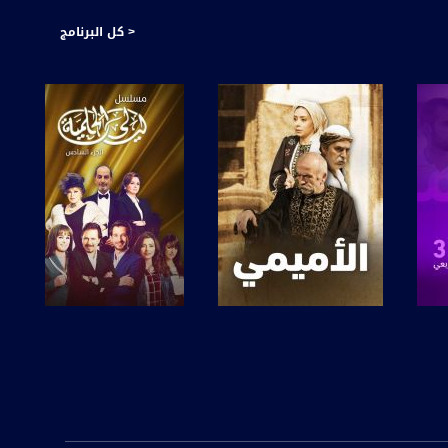
< كل البرنامج
ثر علينا بشكل او بآخر وحولها تفاصيل كثيرة وآراء عديدِة،
 من جوهر او لًب القضية .
أسبوعياً راح نلتقي بموعد متجدد وعدد جديد من ماركر ونطرح مجموعة من المواضيع الي بتهمنا كمجتع بكافة فئاته ، كأُسر وكأفراد .... يبُث البرنامج مساء كل اربعاء، 21:30 مع عفاف شيني، عبر شاشة
صفحة البرنامج
صفحة البرنامج