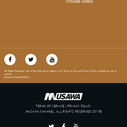
Private video
يوتيوب:
https://www.youtube.com/channel/UCwJbDUmIxc-JX8PX53ek2Zg/feed
بينترست:
https://www.pinterest.com/musawachannel
فيميو:
https://vimeo.com/musawachannel
غوغل+:
://plus.google.com/u/0/b/115185778161375637310/115185778161375637310/posts/p/pub?
_ga=1.123333704.2101815806.1418341384
All Rights Reserved. Use of this Web site is subject to our Terms of Use and Privacy Policy including our use of
cookies
Musawa Channel
2016
©
#_٤٨
48_#
‫#‏فلسطين_٤٨‬
‫#‏فلسطين_48‬
‪falasteen_48#‎‬
TERMS OF SERVICE | PRIVACY POLICY
‫#‏عرب_٤٨
©2017 MUSAWA CHANNEL. ALL RIGHTS RESERVED.
‪‎arab_48#‬
‫#‏تواصل‬
‫#‏اكسر_حصارك‬