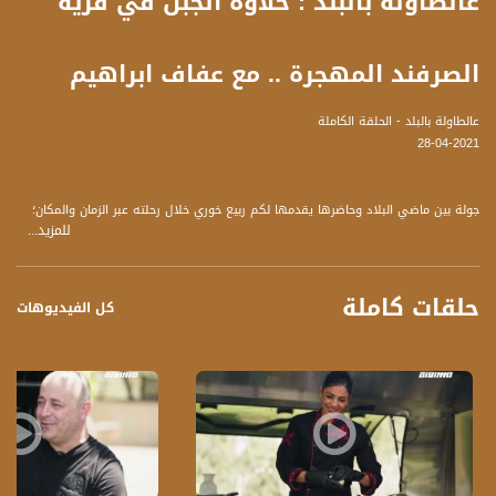
عالطاولة بالبلد : حلاوة الجبن في قرية
الصرفند المهجرة .. مع عفاف ابراهيم
عالطاولة بالبلد - الحلقة الكاملة
28-04-2021
جولة بين ماضي البلاد وحاضرها يقدمها لكم ربيع خوري خلال رحلته عبر الزمان والمكان؛
للمزيد...
متنقلاً بين قرى فلسطين المهجرة ليلتقي على أرضها أهلها وناسها ولنتذوق معًا
أشهى الأطباق التي تميّزها.
حلقات كاملة
برنامج "ع الطاولة" يعرض لكم يوميًا، أكلة شهية من قلب طبيعة بلادنا وعلى نَفَس
كل الفيديوهات
ناسِها..
نلتقيكم طيلة أيام الشهر الفضيل عبر قناة "مساواة" الفضائية
ضيف الحلقة
تريز ابو نصار
تصاميم صوابين من زيوت طبيعية