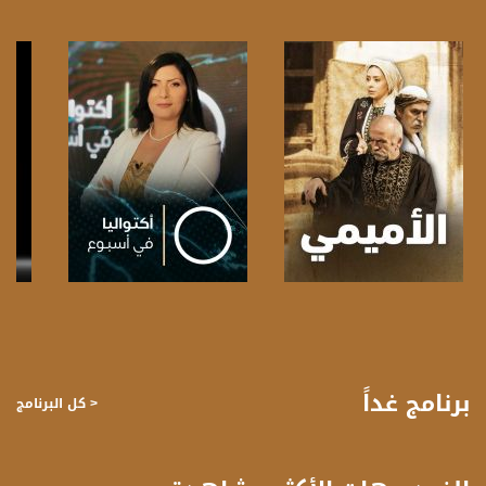
قناة مساواة الفضائية، صوت فلسطينيي الداخل - لاول مرة منذ ٧٠ عام
قناة مساواة الفضائية تبث عبر الحيّز الفضائي الفلسطيني PalSat وعلى مدار القمر
NileSat من خلال التردد التالي :
Downlink frequency - الترد :
12645 MHZ
Polarity - الاستقطاب:
Horizontal
صفحة البرنامج
صفحة البرنامج
Symb.Rate - معدل الترميز:
27.500 MS/s
برنامج غداً
< كل البرنامج
FEC - تصحيح الخطأ :
5/6