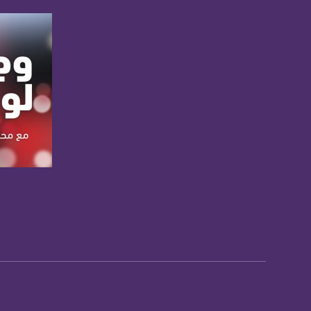
تويتر:
.com/musawachannel
يوتيوب:
X8PX53ek2Zg/feed
بينترست:
com/musawachannel
فيميو:
com/musawachannel
غوغل+:
صفحة ا
815806.1418341384
#_٤٨
48_#
‫#‏فلسطين_٤٨‬
‫#‏فلسطين_48‬
‪falasteen_48#‎‬
‫#‏عرب_٤٨