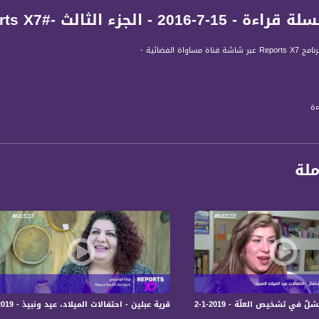
لجزء الثالث -#Reports X7- قناة مساواة الفضائية
ساواة الفضائية -
ءة
ال الدين
ة، صوت فلسطينيي الداخل - لاول مرة منذ ٧٠ عام
ملة
الفضائي الفلسطيني PalSat وعلى مدار القمر NileSat من خلال التردد التالي :
 :
قرية عبلين - احتفالات الميلاد، عيد ونبيذ - Reports X7، 5-1-2019- مساواة