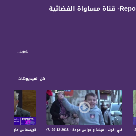
للمزيد...
كل الفيديوهات
في إقرث - ميلادٌ وأجراس عودة - Reports X7، 29-12-2018 - مساواة
كريسماس ماركت - ليالي العيد في يافة