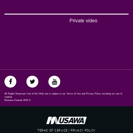
https://www.facebook.com/musawachannel
تويتر:
https://twitter.com/musawachannel
Private video
يوتيوب:
https://www.youtube.com/channel/UCwJbDUmIxc-JX8PX53ek2Zg/feed
بينترست:
https://www.pinterest.com/musawachannel
فيميو:
https://vimeo.com/musawachannel
غوغل+:
://plus.google.com/u/0/b/115185778161375637310/115185778161375637310/posts/p/pub?
All Rights Reserved. Use of this Web site is subject to our Terms of Use and Privacy Policy including our use of
_ga=1.123333704.2101815806.1418341384
cookies
Musawa Channel
2016
©
#_٤٨
48_#
‫#‏فلسطين_٤٨‬
‫#‏فلسطين_48‬
TERMS OF SERVICE | PRIVACY POLICY
‪falasteen_48#‎‬