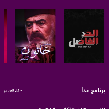
الأعزاء، مشاهدات ومشاهدي قناة مساواة،
أهلا وسهلا بكم في حلقة جديدة من برنامج "عالزّووم"، - البرنامج الي بيوصل للبيوت،
بيوت المشاهدات والمشاهدين وبيوت ضيوفه، وبطرح تساؤل عن موضوع معيّن، سؤال
بحب اسمع جواب عليه، وبلتقي مع ضيوف ممكن يقدروا يجاوبوا على اسئلتي ومتأكد
انهن راح يرتبولي افكاري…
في هاي الحلقة من برنامج "عالزووم" راح يكون معي مختصين في مجال السياحة ليفيدونا
بالموضوع، انا كتير سعيد اني احاور،
خليل حداد-مرشد سياحي
مختص في المواقع التاريخية الدينية
صفحة البرنامج
صفحة البرنامج
منير ديراوي-وكيل سياحة
محاضر في مجال السياحة ومدير وصاحب مكتب safe way travel "طريق الامان"
برنامج غداً
< كل البرنامج
حسن مصاروة - وكيل سياحة
صاحب شركة سنا تورز للسياحة الخارجية والداخلية