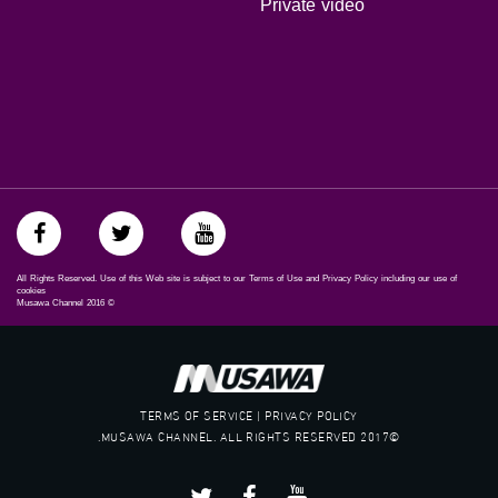
Private video
Symb.Rate - معدل الترميز:
27.500 MS/s
FEC - تصحيح الخطأ :
5/6
عربسات Arabsat Badr 4 at 26.0 east
DL: 11958 H
SR: 27500
All Rights Reserved. Use of this Web site is subject to our Terms of Use and Privacy Policy including our use of
FEC: 5/6
cookies
Musawa Channel
2016
©
للتواصل:
بريد الكتروني:
anafalasteeni@musawachannel.com
TERMS OF SERVICE | PRIVACY POLICY
©2017 MUSAWA CHANNEL. ALL RIGHTS RESERVED.
للتفاعل:
الموقع الالكتروني: