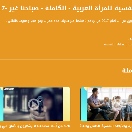
لمرأة العربية - الكاملة - صباحنا غير -25.8.2017 - قناة مساواة الفضائية
ا_غير تناولت عدة فقرات ومواضيع وضيوف كالتالي :
في
ل اجتماعي بقسم الصحة النفسية مستشفى الناصرة
لمة يوغا ومعالجه بالطب الهندي
ملة
ضو كنيست
ائي تغذية طبيعية
 اللجنة الشعبية الجديدة المكر
بلسان اتحاد المياة العين ( عبر الهاتف )
40% من أبناء مجتمعنا لا يشعرون بالأمان في بلداتهم!،الكاملة،صباحنا غير،28.6.2019،قناة مساواة
لأبعاد النفسية للطفل والعائلة،الكاملة،صباحنا غير،30.6.2019،قناة مساواة
يس اللجنة المحلية للجان أولياء الأمور شفاعمرو ونائب اللجنة القطرية أولياء الأمور