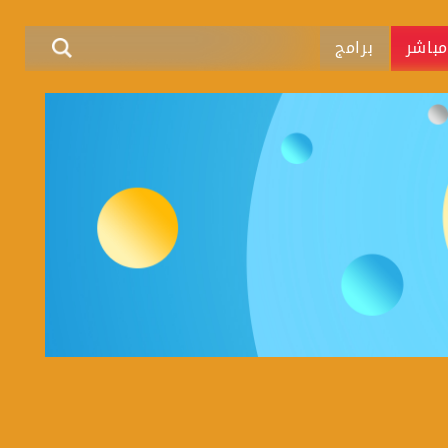
باشر
برامج