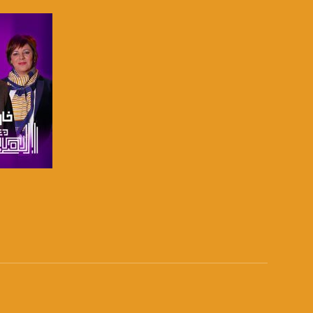
قناة مساواة الفضائية تبث عبر الحيّز 
Downlink frequency - الترد
12645 MHZ
Polarity - الاستقطاب:
Horizontal
Symb.Rate - معدل الترميز:
27.500 MS/s
FEC - تصحيح الخطأ :
5/6
صفحة ا
عربسات Arabsat Badr 4 at 26.0 east
DL: 11958 H
SR: 27500
FEC: 5/6
للتواصل: