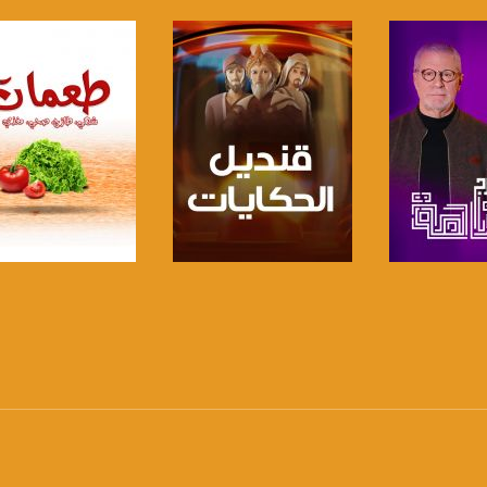
الفضائي الفلسطيني PalSat وعلى مدار القمر NileSat من خلال التردد التالي :
 :
لبرنامج
صفحة البرنامج
صفحة البرنامج