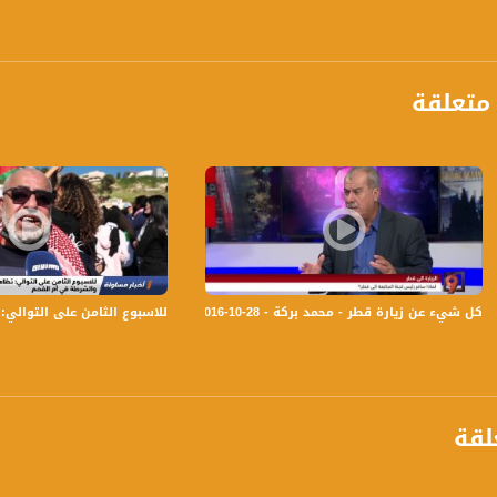
للجنة القطرية للجان اولياء امور الطلاب في يافة الناصرة
مثل
متعلقة
ول التواصل في مؤسسة الرؤيا الفلسطينية
هوب في مجال الغناء
كل شيء عن زيارة قطر - محمد بركة - 28-10-2016- #التاسعة - قناة مساواة الفضائية
للاسبوع الثامن على التوالي
برنامج #صباحنا_غير يأتيكم يومياً عدا السبت في تمام الساعة 9:00 صبا
لقة
ة، صوت فلسطينيي الداخل - لاول مرة منذ ٧٠ عام