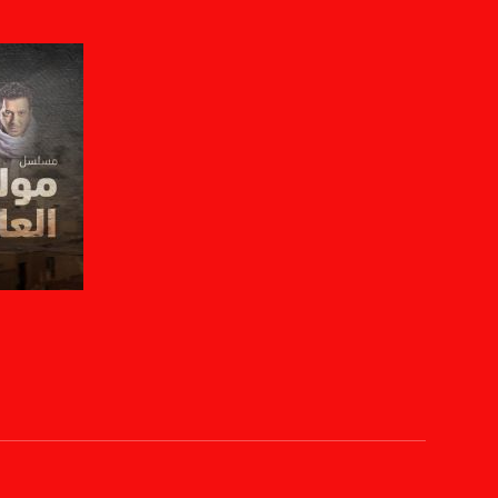
Polarity - الاستقطاب:
Horizontal
Symb.Rate - معدل الترميز:
27.500 MS/s
FEC - تصحيح الخطأ :
5/6
عربسات Arabsat Badr 4 at 26.0 east
DL: 11958 H
SR: 27500
صفحة ا
FEC: 5/6
للتواصل:
بريد الكتروني:
usawachannel.com