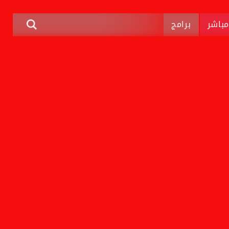
باشر
برامج