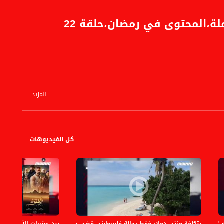
لة،المحتوى في رمضان،حلقة 22
للمزيد...
كل الفيديوهات
.." ضمن مشروع "حديث.. أصيل"،الكاملة،المحتوى في رمضان،28
بتكلفة مئتي دولار فقط رحالة فلسطيني قضى خمس ايام بجزر المالديف ،الكام
بين عشرات الأعمال الدر