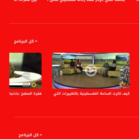
< كل البرنامج
كيف تاثرت الساحة الفلسطينية بالتغييرات التي حدث عام 2017 ! - عايدة توما ،منعم حلبي 31.12.2017
فقرة المطبخ :باذنجان الباشا،صباحنا غير، 8-8-
< كل البرنامج