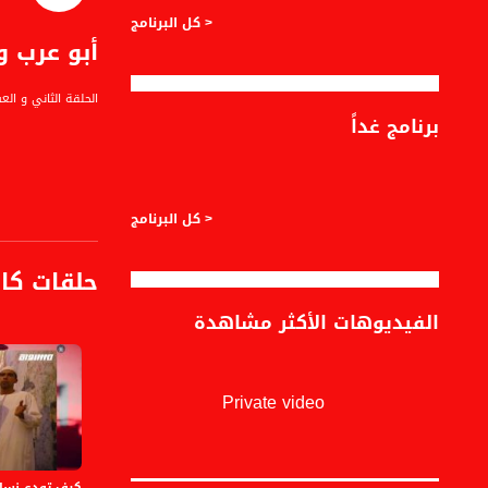
< كل البرنامج
أبو عرب و
الحلقة الثاني و العشرين من 
برنامج غداً
العناوين الرئيسية
< كل البرنامج
كورونا بـ"إسرائيل"..
أبو عرب وجد حل لمش
حلقات كا
محجور أفندي يصنع 
من وسم: نحن الشع
الفيديوهات الأكثر مشاهدة
"الصورة المزروعة بذ
Private video
المواضيع والفقرات 
أبو عرب شخصية تمثيل
أصحاب الإعاقة بالم
كيف تودع نساء