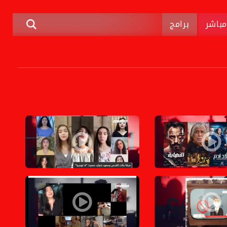
باشر
برامج
28
زر المالديف ،الكاملة،المحتوى في رمضان،27
لأعمال الدرامية الرمضانية: من هو الفائز الأكبر بهالموسم؟،الكاملة،المحتوى في رم
بنات القدس تغنيّن لا تهجروا بالتزامن مع ذكرى 
الإجتماعيّة،الكاملة،المحتوى في رمضان،حلقة 21
 كورونا" قصة تشرح للأطفال قصة الفيروس المُستجد،الكاملة،المحتوى في رمضان،ح
أمل وفراس: يبدعان معًا ليوزعّا الأمل والموسي