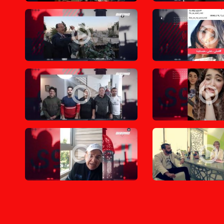
 تحذركم نمرقها بس مش على حسابنا ،الكاملة،المحتوى في رمضان،حلقة 15
عائلة صندوقة مسؤولة عن ضرب مدفع الأقصى في رمضان من ١٢٠ سنة،الكاملة،ا
ان،حلقة 12
وجدتها: شهرين محجورات سوا،الكاملة،المحتوى في رمضان،حلقة 11
مونتير بخلص من الشغل وبشتغل بعائلته،المحتو
الكاملة،المحتوى في رمضان،حلقة7
ستيريا كورونا-كليب لطبيبة كويتية فلسطينية مع معلومات طبية،الكاملة،المحتوى 
الفنانين أول من ترك سوق العمل بسبب كورونا و