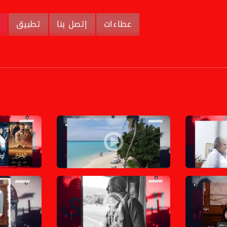
عطاءات
إتصل بنا
تطبيق
م
قة 29
 يهديه أغنية: "لعيونك.." ضمن مشروع "حديث.. أصيل"،الكاملة،المحتوى في رمضان،
بتكلفة مئتي دولار فقط رحالة فلسطيني قضى خمس ايام بج
بين عشرات ا
 رمضان،23
 الفقر وبحاجة لأصواتكم!،الكاملة،المحتوى في رمضان،حلقة 22
وجوه وشخصيات من فلسطين والعالم بالكوفية على الشبكات 
" من أنت يا