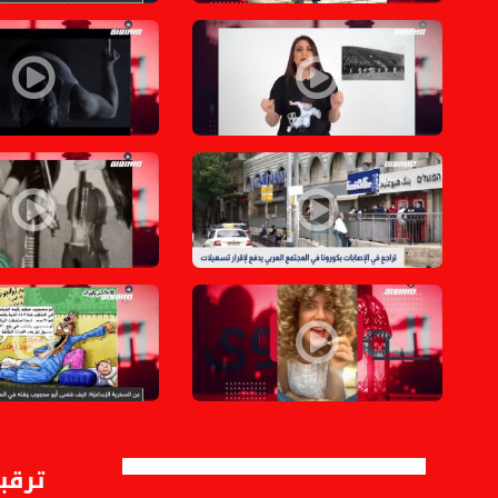
هدى زين الدين إعلامية فلسطينية وكابتن ماجد في الوقت نفسه،الكام
صوت عربي ما بمشي عا
المجتمع العربي إلى خروج تدريجي من حالة الطوارئ ،الكاملة،بانوراما مساواة ،07.05.2020،
نو فير - أغنية عن الخو
حملة لمقاطعة mbc بين الأغنية من المنزل وجنونيات التيك توك.،الحلقة - 9
عماد حجاج وابو محجوب ك
ترقبو