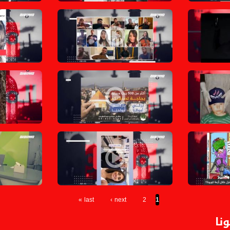
لة،المحتوى في رمضان،حلقة 18
رائعة الرحابنة: شالك رفرف بالحارة بنسخة ٢٠٢٠،الكاملة،المحتوى في رمضان،حلقة 16
لطريق المرسوم هاني متواسي في المحتوى،الكاملة،المحتوى في رمضان،حلقة 17
نساء البلاد
قناة مساواة
ف يطلقها تامر نفّار في لايف على إنستاجرام،الكاملة،المحتوى في رمضان،حلقة 13
حملة ابداعية لايصال رسائل الزكاة،الكاملة،المحتوى في رمض
ساندرا حاج 
يف تأثر من ازمة كورونا،الكاملة،المحتوى في رمضان،الحلقة - 8
عائلة ابو داوود عم تستنى تخف الاوضاع وبتستعد لتعود ،
جننتونا بهي
last »
next ›
2
1
نا