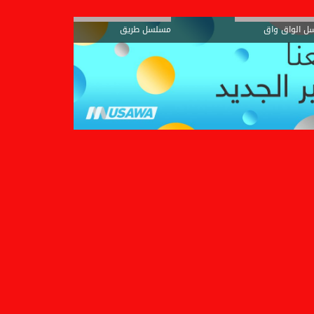
ل الواق واق
مسلسل طريق