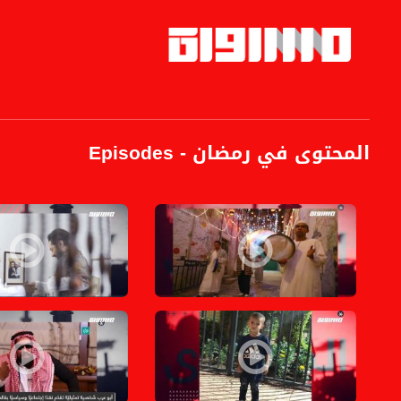
المحتوى في رمضان - Episodes
Pages
كيف تودع نساء فلسطين شهر رمضان؟ ،الكاملة،المحتوى في رمضان،حل
نجل العملاق صباح فخري
عائلة أبو حمد فقدت طفلها وقررت التبرع بأعضاءه فأعادوا البصر لمسنة بعمر95،الكاملة،المحتوى في
أبو عرب وجد حل لمشكلة