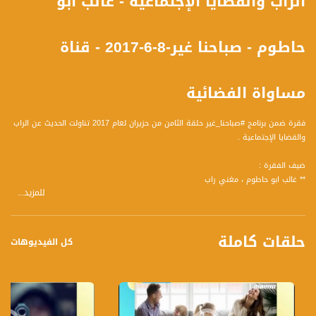
الراب والقضايا الإجتماعية - غالب ابو
حاطوم - صباحنا غير-8-6-2017 - قناة
مساواة الفضائية
فقرة ضمن برنامج #صباحنا_غير حلقة الثامن من حزيران لعام 2017 تناولت الحديث عن الراب
والقضايا الإجتماعية .
ضيف الفقرة :
** غالب ابو حاطوم ، مغني راب
للمزيد...
وأجاب على المحاور التالية :
1 عرفنا على غالب ابو حاطوم او كما اسمك بالراب البوحاطوم متى بدأت هذا الفن ؟ ولماذا
حلقات كاملة
اخترته؟
كل الفيديوهات
2 عرفنا على الإنية الجديدة التي أصدرتها ضد العنف ممكن يسمعنا مقطع ؟
الأغنية الجديدة تجسد واقعنا ومن الصعب جدا وقع العنف بالذات على الشباب مثلك
ومستقبله؟
3 هل تقوم بكتابة وتلحين الأغاني ؟ وعلى أي قضايا تركز ؟
4 ما هي رسالتك للشباب في جيلك ؟