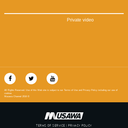
‫#‏تواصل‬
‫#‏اكسر_حصارك‬
‫#‏بلشنا_نرجع‬
‫#‏شعب_واحد‬
Private video
‪#‎mosawah‬
#musawa
#musawachannel
mosawah.com#
#musawachannel.com
‪#‎Equality‬
‪#‎égalité‬
‫#‏مساواة‬
‫#‏حق‬
‫#‏عدالة‬
‫#‏تساوٍ‬
‫#‏تعادل‬
All Rights Reserved. Use of this Web site is subject to our Terms of Use and Privacy Policy including our use of
‫#‏تماثل‬
cookies
Musawa Channel
2016
©
‫#‏تسوية‬
‫#‏معادلة‬
TERMS OF SERVICE | PRIVACY POLICY