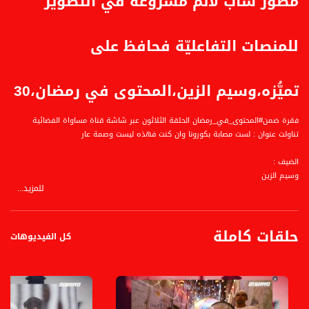
مصور شاب لائم مشروعه في التصوير
للمنصات التفاعليّة فحافظ على
تميُّزه،وسيم الزين،المحتوى في رمضان،30
فقرة ضمن#المحتوى_في_رمضان الحلقة الثلاثون عبر شاشة قناة مساواة الفضائية
تناولت عنوان : لست مصابة بكورونا وان كنت فهذه ليست وصمة عار
الضيف :
وسيم الزين
للمزيد...
المحاور:
حلقات كاملة
.
كل الفيديوهات
إعداد وتقديم: مصطفى عاطف قبلاوي. يبُث البرنامج كل يوم في رمضان
قناة مساواة الفضائية، صوت فلسطينيي الداخل - لاول مرة منذ ٧٠ عام
قناة مساواة الفضائية تبث عبر الحيّز الفضائي الفلسطيني PalSat وعلى مدار القمر