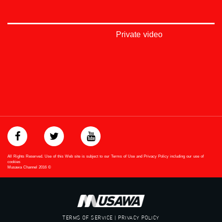
#égalité
#مساواة
#حق
#عدالة
Private video
#تساوٍ
#تعادل
#تماثل
#تسوية
#معادلة
Downlink frequency - الترد :
12645 MHZ
Polarity - الاستقطاب:
Horizontal
Symb.Rate - معدل الترميز:
All Rights Reserved. Use of this Web site is subject to our Terms of Use and Privacy Policy including our use of
27.500 MS/s
cookies
Musawa Channel
2016
©
FEC - تصحيح الخطأ :
5/6
TERMS OF SERVICE | PRIVACY POLICY
عربسات Arabsat Badr 4 at 26.0 east