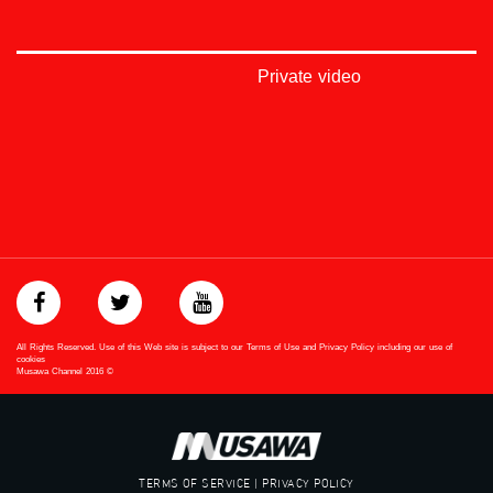
#Equality
#égalité
#مساواة
#حق
Private video
#عدالة
#تساوٍ
#تعادل
#تماثل
#تسوية
#معادلة
All Rights Reserved. Use of this Web site is subject to our Terms of Use and Privacy Policy including our use of
cookies
Musawa Channel
2016
©
TERMS OF SERVICE | PRIVACY POLICY