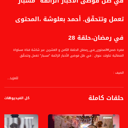
في ظل فوضى الأخبار الزائفة "مسبار"
تعمل وتتحقّق. أحمد بعلوشة ،المحتوى
في رمضان،حلقة 28
فقرة ضمن#المحتوى_في_رمضان الحلقة الثامن و العشرين عبر شاشة قناة مساواة
الفضائية تناولت عنوان : في ظل فوضى الأخبار الزائفة "مسبار" تعمل وتتحقّق
الضيف :
للمزيد...
أحمد بعلوشة
المحاور:
حلقات كاملة
كل الفيديوهات
إعداد وتقديم: مصطفى عاطف قبلاوي. يبُث البرنامج كل يوم في رمضان
قناة مساواة الفضائية، صوت فلسطينيي الداخل - لاول مرة منذ ٧٠ عام