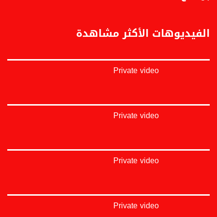
https://vimeo.com/musawachannel
غوغل+:
الفيديوهات الأكثر مشاهدة
://plus.google.com/u/0/b/115185778161375637310/115185778161375637310/posts/p/pub?
_ga=1.123333704.2101815806.1418341384
#_٤٨
Private video
48_#
#فلسطين_٤٨
#فلسطين_48
falasteen_48#
#عرب_٤٨
Private video
arab_48#
#تواصل
#اكسر_حصارك
#بلشنا_نرجع
Private video
#شعب_واحد
#mosawah
#musawa
#musawachannel
mosawah.com#
Private video
#musawachannel.com