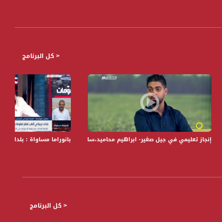
< كل البرنامج
التاسعة -10-1-2017- مساواة
إنجاز تعليمي في جيل صغير- ابراهيم محاميد،سارة فؤاد محاميد - صباحنا غير- 24-5-2017 - مساواة
بانوراما مساواة : بلدات عر
< كل البرنامج