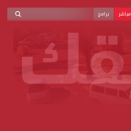
باشر
برامج