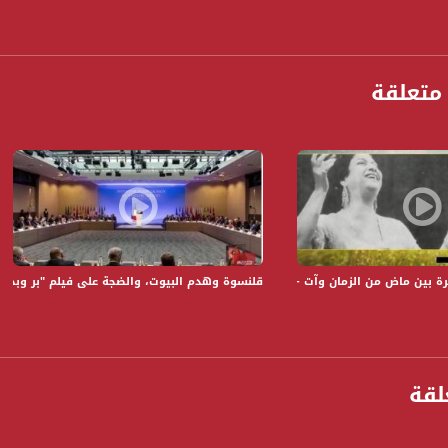
متعلقة
ن ماض من الزمان وآت - عبد الخالق اسدي - #صباحنا_غير- 20-2-2017 - مساواة
قلنسوة وهدم البيوت، والضجة على فيلم "بر وبحر"؟ -الكاملة - #
anafalasteeni@m
www.mu
لقة
https://www.facebook.