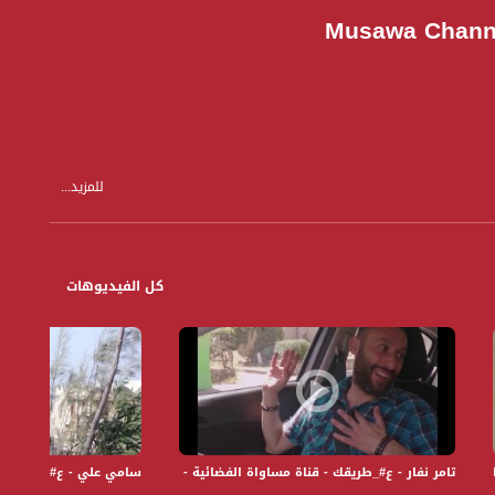
للمزيد...
"، "دادي"، "أصيلة"، "البهلول"، "هِشِّكْ بِشِّكْ"، ومسرحية "آويها".
كل الفيديوهات
شكل دائم من الناصرة في جولة الى بلدة عربية اخرى يختارها الضيف.
 Musawa Channel
تامر نفار - ع#_طريقك - قناة مساواة الفضائية - Musawa Channel
سامي علي - ع#_طريقك - قناة مس