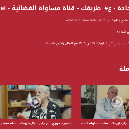
- ع#_طريقك - قناة مساواة الفضائية - Musawa Channel
فادي زغايرة عبر شاشة قناة مساواة الفضائية .
ي شحادة .
من برنامج " ع الطريق"، نلتقي فيها مع الفنان راضي شحادة .
رحيّ، وأحد مؤلفي مسرح الحكواتي في القدس
" المتجول، مثَّل وألَّف وأخرج فيه بأسلوبه الأعمال التالية:
ملة
ا"، "تغريب العبيد"، "عنتر في الساحة خيّال"، "زَرِيفْ"، "السَّاحر والحكواتي"، "عنتر وعبلة"، "عجلون
 حواري يعتمد في فكرته على الحوار مع الضيف داخل سيارة يقودها مقدم البرنامج والتي تخرج ب
متنوعة من الحقل السياسي والاجتماعي، فنانين ومثقفين.
ة، صوت فلسطينيي الداخل - لاول مرة منذ ٧٠ عام
الفضائي الفلسطيني PalSat وعلى مدار القمر NileSat من خلال التردد التالي :
 :
طريقك - قناة مساواة الفضائية - Musawa Channel
سميرة خوري- أم جابر - ع#_طريقك - قناة مساواة الفضائية -