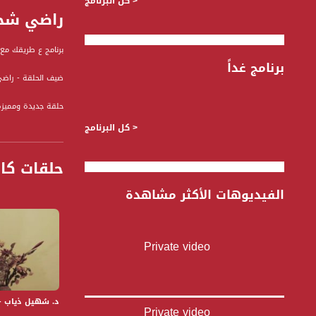
< كل البرنامج
راضي شحادة 
برنامج ع طريقك مع 
برنامج غداً
ضيف الحلقة - راض
حلقة جديدة ومميزة 
< كل البرنامج
المهنة: كاتب ومس
مؤسس "مسرح السِّيرة
حلقات كا
مسرحية "شرشوح"، "يوي
الفيديوهات الأكثر مشاهدة
" ع طريقك " برنامج
الضيوف من مجالات 
قناة مساواة الفضائي
Private video
قناة مساواة الفضائية تبث عبر الحيّز 
Downlink frequency - الترد
د. سُهيل ذياب - ع#_
12645 MHZ
Private video