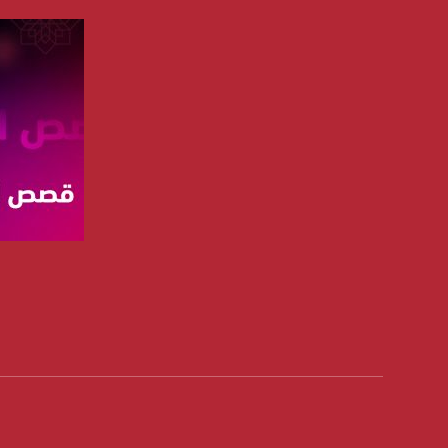
تويتر:
.com/musawachannel
يوتيوب:
X8PX53ek2Zg/feed
بينترست:
com/musawachannel
فيميو:
com/musawachannel
غوغل+:
صفحة ال
815806.1418341384
#_٤٨
48_#
‫#‏فلسطين_٤٨‬
‫#‏فلسطين_48‬
‪falasteen_48#‎‬
‫#‏عرب_٤٨