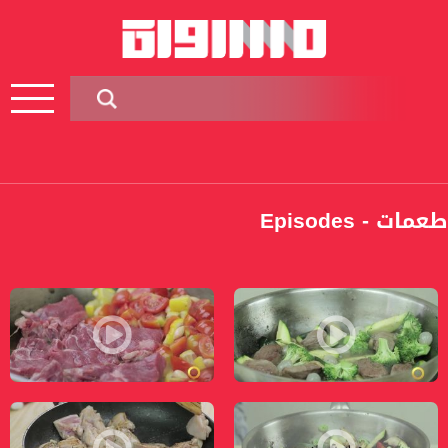
طعمات - Episodes
Pages
صدر إوز بالخضار - طعمات - قناة مساواة الفضائية - Musawa Channel
سينتا بالبندورة والليمون - طعمات - قناة مسا