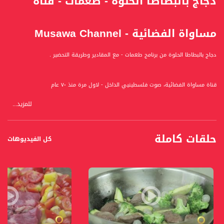
دجاج بالبطاطا الحلوة - طعمات - قناة
مساواة الفضائية - Musawa Channel
دجاج بالبطاطا الحلوة من برنامج طعمات - مع المقادير وطريقة التحضير .
قناة مساواة الفضائية، صوت فلسطينيي الداخل - لاول مرة منذ ٧٠ عام
للمزيد...
قناة مساواة الفضائية تبث عبر الحيّز الفضائي الفلسطيني PalSat وعلى مدار القمر
NileSat من خلال التردد التالي :
حلقات كاملة
Downlink frequency - الترد :
كل الفيديوهات
12645 MHZ
Polarity - الاستقطاب:
Horizontal
Symb.Rate - معدل الترميز:
27.500 MS/s