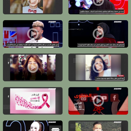
أهل البلد في عسفيا طلعوا لإضاءة شجرة الميلاد، سرقولهن بيوتهن، برومو، برنامج 
هل عانى عادل خطيب من التنمر قبل مقتله
رغم الاعاقة، الابداع في الحياة.جرعة من الايجابية والقوة في العيش، برومو المحتوى - 19
برومو -من البلاد إلى بريطانيا: موو جات تالينت وال
برومو - تستمر الحملة الشعبية للافراج عن الاسيرة الاردنية هبة اللبدي . -04.11.- برنامج المحتوى
برومو - تستمر الحملة الشعبية للافراج عن الاسير
برومو - الحَراك المجدلاوي مكمل ليلة ورا ليلة حتى تنفيذ المطالب. -28.10.- برنامج المحتوى
برومو - مش بس بأكتوبر تذكري تفحصي لتحفيز ال