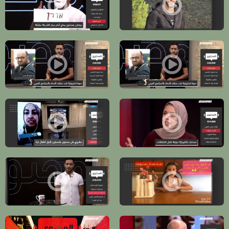
برومو - من بداية ايلول حتى تشرين الاول قتل 14 عربي وتركوا ورائهم 31 يتيم -14.10.- برنامج المحتوى
برومو-فحماوي يحتج أمام مركز الشرطة مقنّعًا- حلقة 07.10.19-
برومو- الكل يصرخ في وجه العنف لكن الصرخات لا تمنعه - حلقة 30.9.19- من برنامج المحتوى - مساواة
برومو- الكل يصرخ في وجه العنف لكن الصرخات لا تمنعه 
برومو - قضية كتب بيروت الي ما وصلت حيفا -حلقة 21.09.2019 من برنامج المحتوى - مساواة
برومو - إحنا كمان بدنا نلعب : مشروع لاطفال غزة -حلقة .2019
برومو - حلقة 02.09.2019 من برنامج المحتوى - قناة مساواة الفضائية
برومو - بعد انتحار طفل ريما همّام تنقل رسالة ضد التنمٌّر-حلقة 09.09.2019 من برنامج المحتوى - مساواة