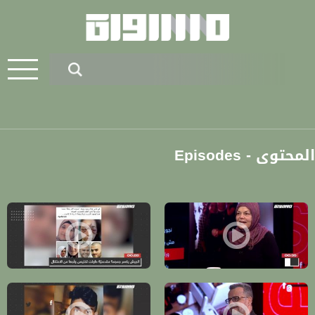
المحتوى - Episodes
في عمر اثنين وستين وفيقة اجتازت امتحان مزاولة المهنة في الحقوق..، برومو، برن
رينا درباس حاولت تخليص ابنها من الجي