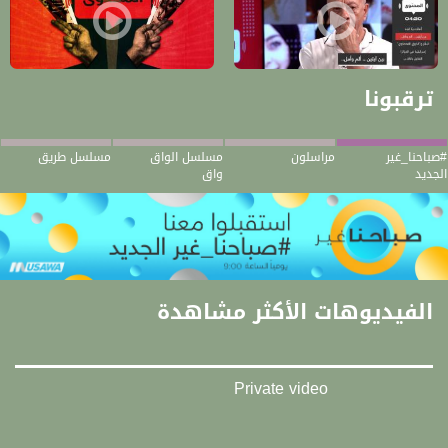
برومو - حلقة 26.8.2019 من برنامج المحتوى - قناة مساواة الفضائية
برومو - برنامج المحتوى - قناة مساو
ترقبونا
#صباحنا_غير
مراسلون
مسلسل الواق
مسلسل طريق
الجديد
واق
الفيديوهات الأكثر مشاهدة
Private video