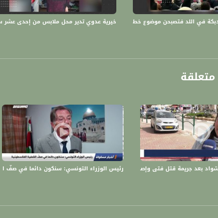
 :
في اللد فتصبحن موضوع خطبة الجمعة،الكاملة،المحتوى،13.01.20،قناة مساواة
خيرية عدوي تدير محل ملابس من إحدى عشر سنة مع 
متعلقة
واد بعد جريمة قتل فتى وإصابة آخر بجروح خطيرة،اخبار مساواة 10-03-2021
رئيس الوزراء التونسي: سنكون دائما في صفّ القضية الف