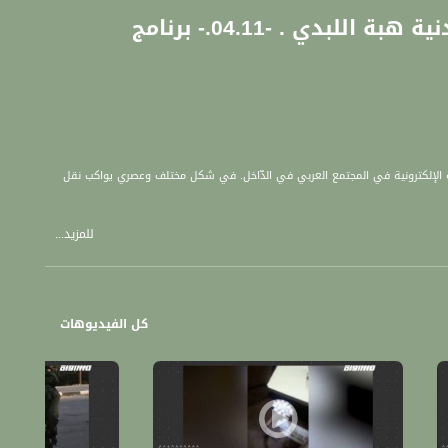
برومو - تستمر الحملة الشعبية للافراج عن الاسيرة الاردنية هبة اللبدي . -04.11.- برنامج
شبكة الإلكترونية في المجتمع العربي في الدّاخل. في شكل مختلف وعصري يواكب نقل
للمزيد...
 القضية المطروحة باتصال سكايپ.
كل الفيديوهات