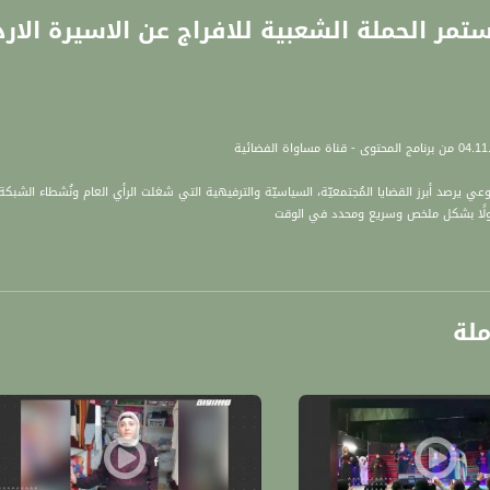
وعي يرصد أبرز القضايا المُجتمعيّة، السياسيّة والترفيهية التي شغلت الرأي العام ونُشطاء ال
داولًا بشكل ملخص وسريع ومحدد في الوقت
 كل قضيّة منفصلة بفقرة قصيرة نستضيف خلالها مهنيًا/مهنيّة أو صاحب/ة تجربة للتعليق على
 بناء "المُحتوى" من خلال تواصلكم معنا عبر حساباتنا على منصّات التواصل المختلفة.
ملة
طفى عاطف قبلاوي.
ثنين، 21:30
ة، صوت فلسطينيي الداخل - لاول مرة منذ ٧٠ عام
الفضائي الفلسطيني PalSat وعلى مدار القمر NileSat من خلال التردد التالي :