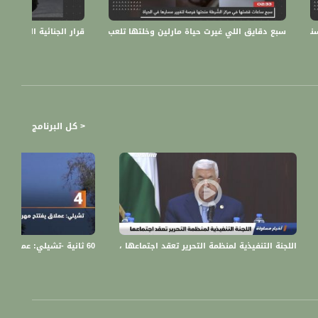
إعاقة بصرية،الكاملة،المحتوى،06.01.20
سبع دقايق اللي غيرت حياة مارلين وخلتها تلعب بالألماس،الكاملة،المحتوى،30.12.19
قرار الجنائية الدولية ب
< كل البرنامج
لسطينية،اخبارمساواة،14.10،مساواة
60 ثانية -تشيلي: عملاق يفتتح مهرجان سنوي في العاصمة،06.01.2020،قناة مساواة
اللجنة التنفيذية لمنظمة التحرير تعقد اجتماعها ،اخبار مساواة 03.10.2019، قناة مساواة