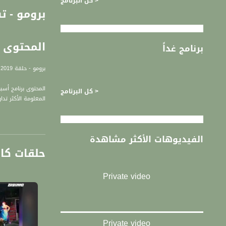
< كل البرنامج
المحتوى
برنامج غداً
برومو - حلقة 04.11.2019 من برنامج المحتوى - قناة مساواة الفضائية
المحتوى برنامج أسب
< كل البرنامج
المعلومة الأكثر ت
تتطرق كل حلقة إلى
الفيديوهات الأكثر مشاهدة
يمكنكم المشاركة في
حلقات كا
"المُحتوى"
إعداد وتقديم: مص
Private video
يبُث البرنامج مساء كل إ
قناة مساواة الفضائي
قناة مساواة الفضائية تبث عبر الحيّز 
Private video