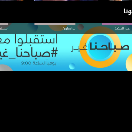
نا
_غير الجديد
مراسلون
مسلس