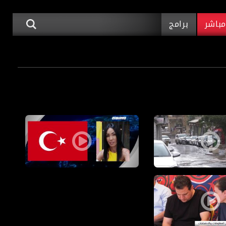
باشر
برامج
04.،قناة مساواة
راشة: ما الذي يؤدي إلى التغييرات في حالة الطقس- أكتواليا -حلقة، 11.01.20،قناة مساواة
برومو -المازة ممنوعة من السفر في تركيا بعد احتجازها - أكتواليا -
يا -حلقة 23.11.19
السياسي في البلاد ما بين المفاوضات والاحتجاجات-أكتواليا -حلقة 9.11.19