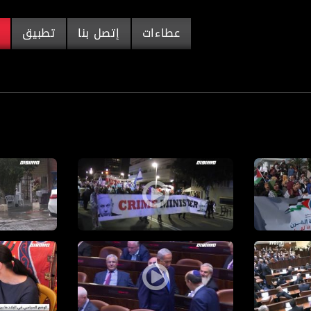
عطاءات
إتصل بنا
تطبيق
م
ساواة
مانات يفرض على الحكومات رفض صفقة القرن-أكتواليا -حلقة 11.02.20،مساواة
برومو- اليهود يشاركون في احتجاجات ضد صفقة القرن -أكتواليا -حلقة 02.20
برومو -أثر الف
الثة استمرار الجمود السياسي - أكتواليا -حلقة 21.12.19
برومو-لائحة اتهام ضد نتانياهو وإسرائيل نحو إنتخابات ثالثة-أكتوال
برومو-الوضع 