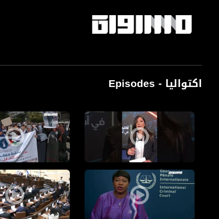
اكتواليا - Episodes
هل المجتمع العربي جاهز لمواجهة فيروس كورونا؟ -برومو-أكتواليا -حلقة 25.03.20،م
برومو-حراكُ الشارع والبرل
برومو - قرار بنسودا، صفارة إنذار لإسرائيل - أكتواليا -حلقة، 28.12.19،قناة مساواة الفضائية
برومو-عشية الإنتخابات الث