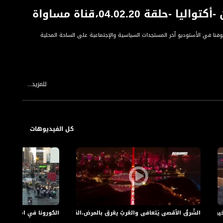
04.02.2،قناة مساواة
وفنا في الأستوديو آخر المستجدات السياسية والإجتماعية على الساحة المحلية
للمزيد...
كل الفيديوهات
الثقافية المتداولة على الساحة العامة للنقاش والتحليل.
قل السياسي، الإجتماعي والمجالات الإنسانية، في استوديهاتنا لتحليل ما كان
: هل نحن ذاهبون الى انتخابات رابعة؟،الكاملة،أكتواليا15.4
الشّرقُ الأقصى يَتعافى والغربُ يغرق بالمرض،الكاملة،أكتواليا،10.04.20،مساواة
الكورونا في امريكا : من ال