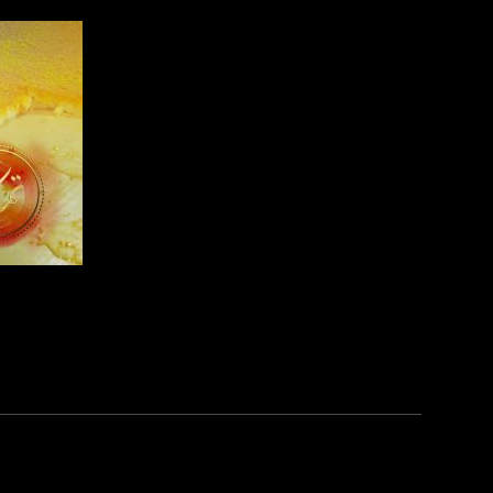
للتواصل:
بريد الكتروني:
usawachannel.com
للتفاعل:
الموقع الالكتروني:
sawachannel.com
فيسبوك:
com/musawachannel
صفحة ا
تويتر:
.com/musawachannel
يوتيوب:
X8PX53ek2Zg/feed
بينترست:
com/musawachannel