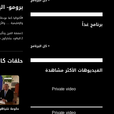
< كل البرنامج
برومو- اليه
#أكتواليا كما عودن
برنامج غداً
والإقليمية …. والآن
1صفقة القرن وتأثيرها على الانتخابات في إسرائيل
2.اليهود يشاركون في احتجاجات ضد صفقة القرن
3.تبادل الأراضي والسكان، ما بين الحقوق والهوية
< كل البرنامج
حلقات كا
الفيديوهات الأكثر مشاهدة
#أكتواليا هو برنامج
لأن الشخصي هو السي
يتم - من خلال البرن
التطرق للأخبار وأهم
Private video
كما نستشف آراء الن
ويتم استعراض محاور
وتوقع ما سيكون.
اعداد وتقديم: ايمان 
حكومة نتنياهو غ
Private video