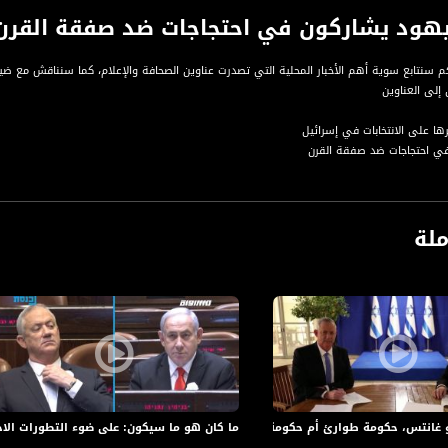
ود يشاركون في احتجاجات ضد صفقة القرن -أكتواليا -حلقة 0
اكم سنتابع سوية أهم الأخبار المحلية التي تصدرت عناوين الصحافة والإعلام، كما سنناقش مع ضي
 إلى العناوين
ملة
 يُبث في نهاية الأسبوع ويتطرق لأهم الأخبار القضايا والعناوين المحلية والإقليمية.
اسي ولا يمكن الفصل بينهما يطرح "أكتواليا في أسبوع" الشؤون السياسية القضايا الاجتماعية و
امج- استعراض أهم القضايا التي تؤثر على حياتنا، من خلال:
 العناوين التي جاءت في الصحافة الاسرائيلية،
اس في تقارير/ استفتاءات حية نجريها في الميدان في قرانا ومدننا،
 وقضايا مركزية من خلال استضافة ضيوف من الخبراء والمختصين من عدة مجالات مختلفة، في الح
هواري. يبُث البرنامج مساء كل سبت، 21:30
انتس، حكومة طوارئ أم حكومة لضم الأراضي الفلسطينية؟،الكاملة،أكتواليا،22.04.2020
ما كان هو ما سيكون: على ضوء التطورات الاخيرة