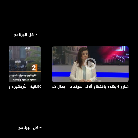
< كل البرنامج
شارع 6 يهدد باقتطاع آلاف الدونمات - جمال شعبان وعصام دلة - #الظهيرة -24-6-2016- مساواة
2017 - قناة مساواة الفضائية
< كل البرنامج