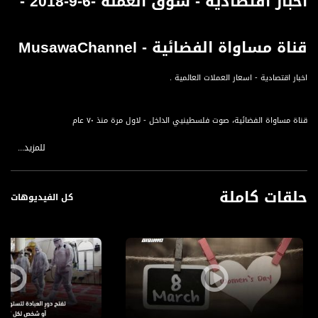
أخبار اقتصادية - سوق العملة -6-9-2018 -
قناة مساواة الفضائية - MusawaChannel
اخبار اقتصادية - اسعار العملات العالمية .
قناة مساواة الفضائية، صوت فلسطينيي الداخل - لاول مرة منذ ٧٠ عام
للمزيد...
قناة مساواة الفضائية تبث عبر الحيّز الفضائي الفلسطيني PalSat وعلى مدار القمر
NileSat من خلال التردد التالي :
حلقات كاملة
Downlink frequency - الترد :
كل الفيديوهات
12645 MHZ
Polarity - الاستقطاب:
Horizontal
Symb.Rate - معدل الترميز:
27.500 MS/s