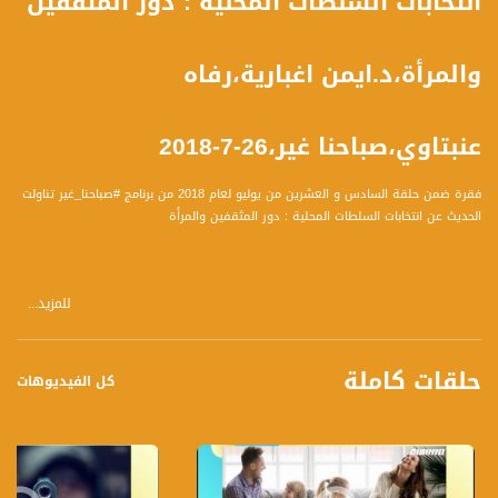
انتخابات السلطات المحلية : دور المثقفين
والمرأة،د.ايمن اغبارية،رفاه
عنبتاوي،صباحنا غير،26-7-2018
فقرة ضمن حلقة السادس و العشرين من يوليو لعام 2018 من برنامج #صباحنا_غير تناولت
الحديث عن انتخابات السلطات المحلية : دور المثقفين والمرأة
للمزيد...
ضيوف الفقرة
1 د. أيمن اغبارية - رئيس برنامج التربية المجتمع والثقافة جامعة حيفا
2 رفاه عنبتاوي - مديرة كيان تنظيم نسوي فلسطيني
حلقات كاملة
كل الفيديوهات
المحاور :
1 اولا كيف ترى دور المثقفين في الانتخابات المحلية؟
2 ما هي العقبات التي تقف دون المشاركة المرجوة من المثقفين في هذه العملية
الديمقراطية والمؤثرة؟