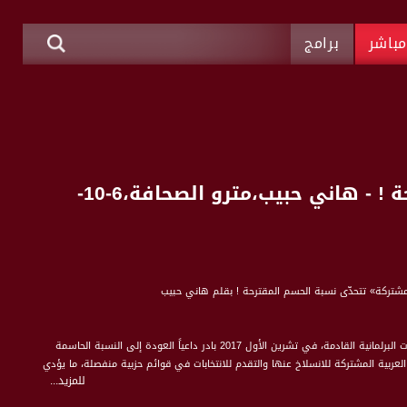
باشر
برامج
بكرا : «القائمة المشتركة» تتحدّى نسبة الحسم المقترحة ! - هاني حبيب،مترو الصحافة،6-10-
للمرة الثانية خلال عام واحد، يطرح رئيس الحكومة الإسرائيلية فكرة مشروع قانون لتخفيض نسبة الحسم في الانتخابات البرلمانية القادمة، في تشرين الأول 2017 بادر داعياً العودة إلى النسبة الحاسمة
ع كتل القائمة العربية المشتركة للانسلاخ عنها والتقدم للانتخابات في قوائم حزبية منفصلة، ما يؤدي
للمزيد...
ت تهدف إلى تراجع التمثيل العربي في الكنيست، وكان رد الأحزاب العربية بالتوحُّد
يل العربي في البرلمان الإسرائيلي.