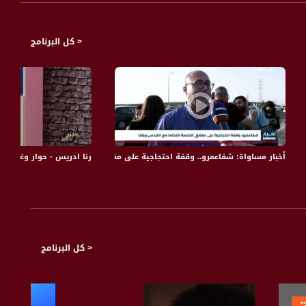
إسرائيليون وجدوا في هذه الفكرة استهدافاً من قبل حزب الليكود لتعزيز هيمنة
 الليكودي، ما يؤدي إلى هيمنة مطلقة لقوى اليمين في أية حكومة قادمة، كون ذلك
< كل البرنامج
ِّ من سطوة الإعلام الحكومي، في ظل التوازن الحزبي الحالي، إلاّ أن مطالبة بعض
وازن جديد لا يقبل بأية معارضة لاستهدافاته اللاحقة من خلال زيادة نفوذ اليمين
 مصطفى.
اة مساواة الفضائية
ية أن رفع نسبة الحسم أدّت إلى ظهور القائمة المشتركة، عندما تحدَّت الأحزاب
اب الدينية من التوحُّد، وأن عليه الآن، اللعب على الخلافات في اطار القائمة
لى الانفصال عن القائمة المشتركة التي باتت القائمة الثالثة من حيث مقاعدها في
الكنيست، بعدما خاضت الانتخابات في قائمة موحَّدة من خلال الأحزاب: التجمع، والجبهة، والحركة العربية للتغيير والقائمة الموحَّدة في انتخابات 2015 تحت اسم «القائمة المشتركة» وفازت بـ 13 مقعداً
رنا ادريس - حوار وغناء -31-12-2015- شو بالبلد - قناة مساواة الفضائية MusawaChannle
أخبار مساواة: شفاعمرو.. وقفة احتجاجية على مفترق الناعمة التحاما مع القدس و
< كل البرنامج