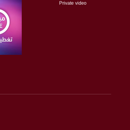
Private video
Symb.Rate - معدل الترميز:
27.500 MS/s
FEC - تصحيح الخطأ :
5/6
عربسات Arabsat Badr 4 at 26.0 east
DL: 11958 H
SR: 27500
صفحة ا
FEC: 5/6
للتواصل:
بريد الكتروني:
usawachannel.com
للتفاعل:
الموقع الالكتروني:
sawachannel.com