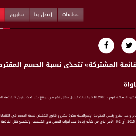
عطاءات
إتصل بنا
تطبيق
م
ع بكرا تحت عنوان «القائمة المشتركة» تتحدّى نسبة الحسم المقترحة ! بقلم هاني حبيب
إلى ما قبل انتخابات 2015، أي 2%، الأمر الذي من شأنه زيادة عدد أحزاب اليمين في الكنيست، وتشجي
ية وتناقص أعداد ممثليها في الكنيست من ناحية أخرى، علماً أن رفع نسبة الحسم في السابق، كان
ة وخاضت الانتخابات مُوحَّدة للمرة الأولى وأفشلت المسعى اليميني الذي استهدف وحدة التمث