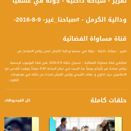
تقرير - سياحة داخلية - جولة في عسفيا
ودالية الكرمل - #صباحنا_غير- 9-8-2016-
قناة مساواة الفضائية
تقرير - سياحة داخلية - جولة في عسفيا ودالية الكرمل ضمن برنامج #صباحنا_غير.
لمتابعي قناة مساواة الفضائية - تسجيل حلقة 9-8-2016 على قناة اليوتيوب الرسمية
برنامج صباحنا غير يأتيكم يومياً عدا السبت في تمام الساعة 9:30 صباحاً بتوقيت القدس مع
الاعلاميين دريد لداوي و عفاف الشيني وليلى القيش نتحدث من خلاله في موضوعات
للمزيد...
كثيرة ومتنوعة وضيوف مختلفين كل يوم
قناة مساواة الفضائية، صوت فلسطينيي الداخل - لاول مرة منذ ٧٠ عام
حلقات كاملة
كل الفيديوهات
قناة مساواة الفضائية تبث عبر الحيّز الفضائي الفلسطيني PalSat وعلى مدار القمر
NileSat من خلال التردد التالي :
Downlink frequency - الترد :
12645 MHZ