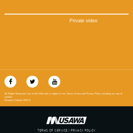
‫#‏تساوٍ‬
‫#‏تعادل‬
‫#‏تماثل‬
‫#‏تسوية‬
Private video
‫#‏معادلة‬
All Rights Reserved. Use of this Web site is subject to our Terms of Use and Privacy Policy including our use of
cookies
Musawa Channel
2016
©
TERMS OF SERVICE | PRIVACY POLICY